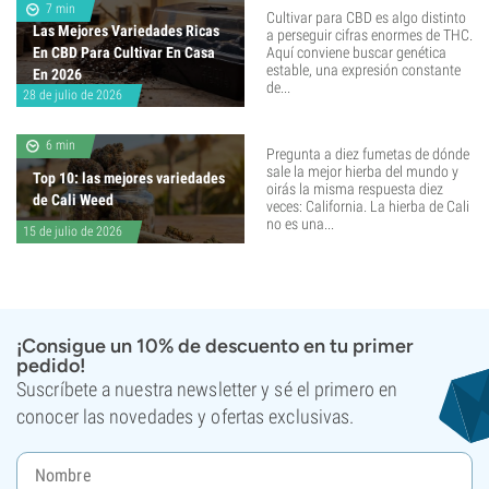
7 min
Cultivar para CBD es algo distinto
Las Mejores Variedades Ricas
a perseguir cifras enormes de THC.
En CBD Para Cultivar En Casa
Aquí conviene buscar genética
estable, una expresión constante
En 2026
de...
28 de julio de 2026
6 min
Pregunta a diez fumetas de dónde
sale la mejor hierba del mundo y
Top 10: las mejores variedades
oirás la misma respuesta diez
de Cali Weed
veces: California. La hierba de Cali
no es una...
15 de julio de 2026
¡Consigue un 10% de descuento en tu primer
pedido!
Suscríbete a nuestra newsletter y sé el primero en
conocer las novedades y ofertas exclusivas.