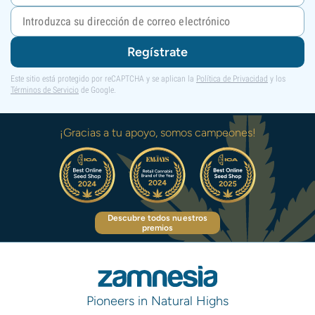
Regístrate
Este sitio está protegido por reCAPTCHA y se aplican la
Política de Privacidad
y los
Términos de Servicio
de Google.
¡Gracias a tu apoyo, somos campeones!
Descubre todos nuestros
premios
Pioneers in Natural Highs