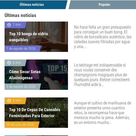
Últimas noticias
Popular
Últimas noticias
7 min
No hace falta un gran presupuesto
para conseguir un buen bong. El
Top 10 bongs de vidrio
vidrio de borosilicato auténtico, las
asequibles
caladas suaves filtradas por agua
y una...
7 de agosto de 2026
6 min
Le séchage est indispensable si
vous voulez conserver des
Cómo Secar Setas
champignons magiques plus de
Alucinógenas
quelques jours. Retirer correcteent
l'humidité aide à...
5 de agosto de 2026
6 min
Aunque el cultivo de marihuana de
exterior presenta unos cuantos
Top 10 De Cepas De Cannabis
retos, la recompensa hace que
Feminizadas Para Exterior
merezca mucho la pena. Además,
es un entorno mucho...
30 de julio de 2026