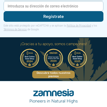
Regístrate
Este sitio está protegido por reCAPTCHA y se aplican la
Política de Privacidad
y los
Términos de Servicio
de Google.
¡Gracias a tu apoyo, somos campeones!
Descubre todos nuestros
premios
Pioneers in Natural Highs