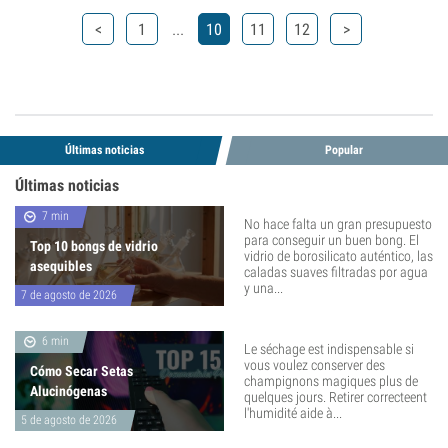
...
<
1
10
11
12
>
Últimas noticias
Popular
Últimas noticias
7 min
No hace falta un gran presupuesto
para conseguir un buen bong. El
Top 10 bongs de vidrio
vidrio de borosilicato auténtico, las
asequibles
caladas suaves filtradas por agua
y una...
7 de agosto de 2026
6 min
Le séchage est indispensable si
vous voulez conserver des
Cómo Secar Setas
champignons magiques plus de
Alucinógenas
quelques jours. Retirer correcteent
l'humidité aide à...
5 de agosto de 2026