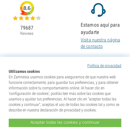
8.6
Estamos aquí para
79687
ayudarte
Reviews
Visita nuestra página
de contacto
Política de privacidad
Utilizamos cookies
En Zamnesia usamos cookies para asegurarnos de que nuestra web
funcione correctamente, para guardar tus preferencias, y para obtener
información sobre tu comportamiento online. Al hacer clic en
'configuración de cookies', podrás leer más sobre las cookies que
usamos y ajustar tus preferencias. Al hacer clic en "aceptar todas las
cookies y continuar", aceptas el uso de todas las cookies tal y como se
describe en nuestra declaración de privacidad y cookies.
Aceptar todas las cookies y continuar
* Nuestras semillas se venden como suvenires. La germinación de semillas es ilegal en muchos
países. Infórmate antes de efectuar tu compra. Al realizar tu pedido indicas que eres mayor de edad en