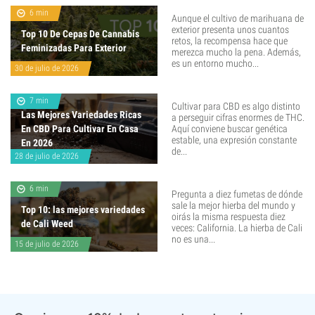
6 min
Aunque el cultivo de marihuana de
exterior presenta unos cuantos
Top 10 De Cepas De Cannabis
retos, la recompensa hace que
Feminizadas Para Exterior
merezca mucho la pena. Además,
es un entorno mucho...
30 de julio de 2026
7 min
Cultivar para CBD es algo distinto
Las Mejores Variedades Ricas
a perseguir cifras enormes de THC.
En CBD Para Cultivar En Casa
Aquí conviene buscar genética
estable, una expresión constante
En 2026
de...
28 de julio de 2026
6 min
Pregunta a diez fumetas de dónde
sale la mejor hierba del mundo y
Top 10: las mejores variedades
oirás la misma respuesta diez
de Cali Weed
veces: California. La hierba de Cali
no es una...
15 de julio de 2026