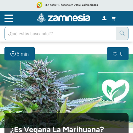
8.6 sobre 10 basado en 79659 valoraciones
0
5 min
¿Es Vegana La Marihuana?