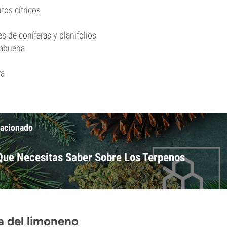
tos cítricos
s de coníferas y planifolios
babuena
ra
lacionado
Que Necesitas Saber Sobre Los Terpenos
a del limoneno