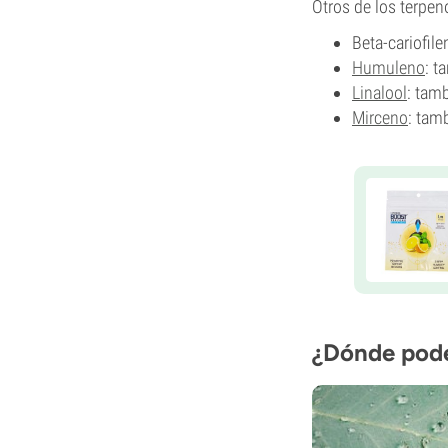
Otros de los terpe
Beta-cariofil
Humuleno
: t
Linalool
: tam
Mirceno
: tam
¿Dónde pod