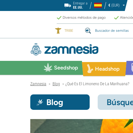
Entregar a
€
(EUR)
EE.UU.
Diversos métodos de pago
Atención
TRIBE
Buscador de semillas
Seedshop
Headshop
Zamnesia
Blog
¿Qué Es El Limoneno De La Marihuana?
>
>
Blog
Búsque