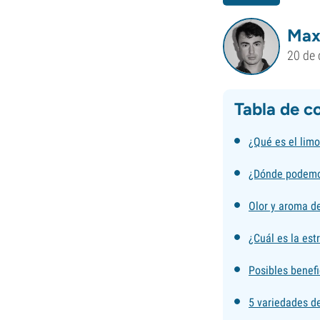
Max
20 de 
Tabla de c
¿Qué es el lim
¿Dónde podemo
Olor y aroma d
¿Cuál es la est
Posibles benefi
5 variedades d