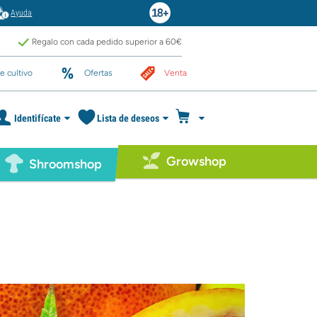
Ayuda
Regalo con cada pedido superior a 60€
e cultivo
Ofertas
Venta
Identifícate
Lista de deseos
Growshop
Shroomshop