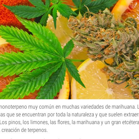
 monoterpeno muy común en muchas variedades de marihuana. L
s que se encuentran por toda la naturaleza y que suelen extrae
 Los pinos, los limones, las flores, la marihuana y un gran etcéte
 creación de terpenos.