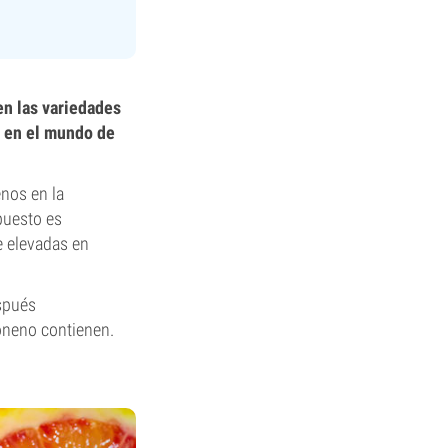
en las variedades
o en el mundo de
enos en la
puesto es
e elevadas en
espués
oneno contienen.