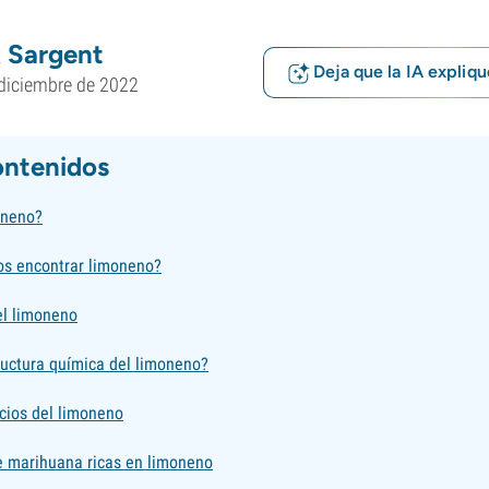
 Sargent
Deja que la IA expliqu
diciembre de 2022
ontenidos
oneno?
s encontrar limoneno?
el limoneno
ructura química del limoneno?
cios del limoneno
e marihuana ricas en limoneno