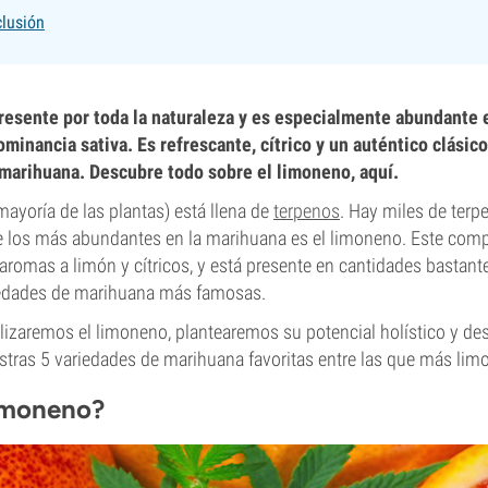
lusión
resente por toda la naturaleza y es especialmente abundante 
minancia sativa. Es refrescante, cítrico y un auténtico clásic
 marihuana. Descubre todo sobre el limoneno, aquí.
mayoría de las plantas) está llena de
terpenos
. Hay miles de terp
de los más abundantes en la marihuana es el limoneno. Este com
aromas a limón y cítricos, y está presente en cantidades bastant
iedades de marihuana más famosas.
alizaremos el limoneno, plantearemos su potencial holístico y d
ras 5 variedades de marihuana favoritas entre las que más lim
limoneno?