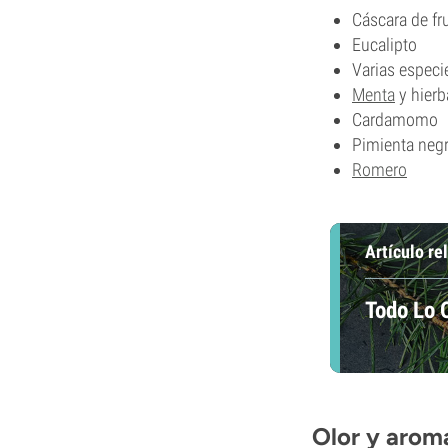
Cáscara de fru
Eucalipto
Varias especie
Menta
y hier
Cardamomo
Pimienta neg
Romero
Artículo re
Todo Lo 
Olor y arom