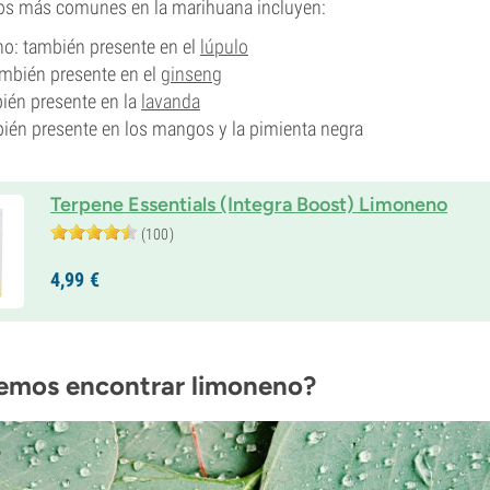
nos más comunes en la marihuana incluyen:
eno: también presente en el
lúpulo
ambién presente en el
ginseng
bién presente en la
lavanda
bién presente en los mangos y la pimienta negra
Terpene Essentials (Integra Boost) Limoneno
(100)
4,
99
€
emos encontrar limoneno?