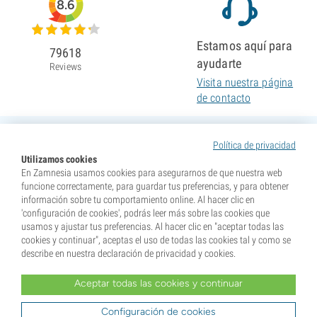
8.6
Estamos aquí para
79618
ayudarte
Reviews
Visita nuestra página
de contacto
Política de privacidad
Utilizamos cookies
En Zamnesia usamos cookies para asegurarnos de que nuestra web
funcione correctamente, para guardar tus preferencias, y para obtener
información sobre tu comportamiento online. Al hacer clic en
'configuración de cookies', podrás leer más sobre las cookies que
usamos y ajustar tus preferencias. Al hacer clic en "aceptar todas las
cookies y continuar", aceptas el uso de todas las cookies tal y como se
describe en nuestra declaración de privacidad y cookies.
Aceptar todas las cookies y continuar
* Nuestras semillas se venden como suvenires. La germinación de semillas es ilegal en muchos
países. Infórmate antes de efectuar tu compra. Al realizar tu pedido indicas que eres mayor de edad en
tu lugar de residencia y que conoces las normativas locales. También eximes de toda responsabilidad a
Configuración de cookies
Zamnesia si actúas al margen de ellas.