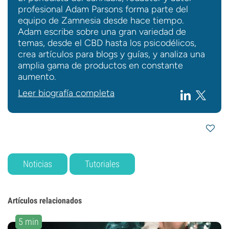
profesional Adam Parsons forma parte del
equipo de Zamnesia desde hace tiempo.
Adam escribe sobre una gran variedad de
temas, desde el CBD hasta los psicodélicos,
crea artículos para blogs y guías, y analiza una
amplia gama de productos en constante
aumento.
Leer biografía completa
Noticias
Tutoriales
Artículos relacionados
5 min