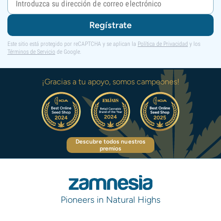
Regístrate
Este sitio está protegido por reCAPTCHA y se aplican la
Política de Privacidad
y los
Términos de Servicio
de Google.
¡Gracias a tu apoyo, somos campeones!
Descubre todos nuestros
premios
Pioneers in Natural Highs