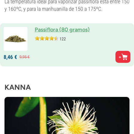
La temperatura ideal para vaporizar passiflora está entre 150
y 160ºC, y para la marihuanilla de 150 a 175ºC.
Passiflora (80 gramos)
122
8,
46
€
9,
95
€
KANNA