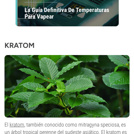
La Guía Definitiva De Temperaturas
Para Vapear
KRATOM
El
kratom
, también conocido como mitragyna speciosa, es
un árbol tropical perenne del sudeste asiático. El kratom es