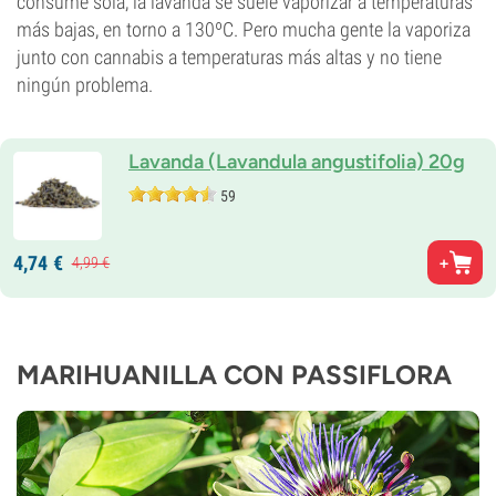
consume sola, la lavanda se suele vaporizar a temperaturas
más bajas, en torno a 130ºC. Pero mucha gente la vaporiza
junto con cannabis a temperaturas más altas y no tiene
ningún problema.
Lavanda (Lavandula angustifolia) 20g
59
4,
74
€
4,
99
€
MARIHUANILLA CON PASSIFLORA