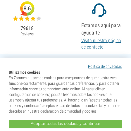
8.6
Estamos aquí para
79618
ayudarte
Reviews
Visita nuestra página
de contacto
Política de privacidad
Utilizamos cookies
En Zamnesia usamos cookies para asegurarnos de que nuestra web
funcione correctamente, para guardar tus preferencias, y para obtener
información sobre tu comportamiento online. Al hacer clic en
'configuración de cookies', podrás leer más sobre las cookies que
usamos y ajustar tus preferencias. Al hacer clic en "aceptar todas las
cookies y continuar", aceptas el uso de todas las cookies tal y como se
describe en nuestra declaración de privacidad y cookies.
Aceptar todas las cookies y continuar
* Nuestras semillas se venden como suvenires. La germinación de semillas es ilegal en muchos
países. Infórmate antes de efectuar tu compra. Al realizar tu pedido indicas que eres mayor de edad en