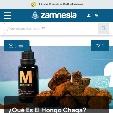
8.6 sobre 10 basado en 79687 valoraciones
1
8 min
¿Qué Es El Hongo Chaga?