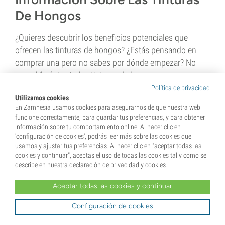
De Hongos
¿Quieres descubrir los beneficios potenciales que
ofrecen las tinturas de hongos? ¿Estás pensando en
comprar una pero no sabes por dónde empezar? No
eres el/la único/a; las tinturas de hongos se...
Política de privacidad
Utilizamos cookies
3 min
En Zamnesia usamos cookies para asegurarnos de que nuestra web
funcione correctamente, para guardar tus preferencias, y para obtener
información sobre tu comportamiento online. Al hacer clic en
'configuración de cookies', podrás leer más sobre las cookies que
usamos y ajustar tus preferencias. Al hacer clic en "aceptar todas las
cookies y continuar", aceptas el uso de todas las cookies tal y como se
describe en nuestra declaración de privacidad y cookies.
Aceptar todas las cookies y continuar
4 de enero de 2020
Configuración de cookies
6 Hierbas Exóticas Que No