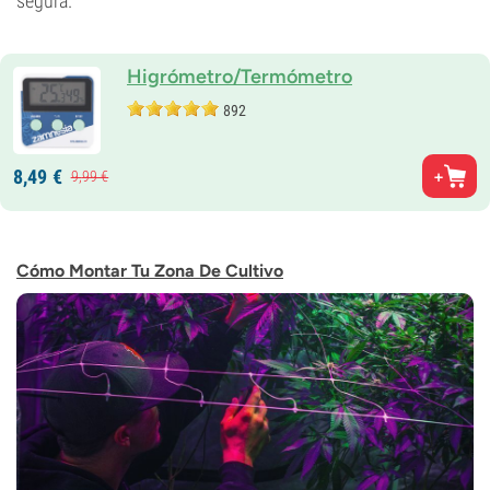
segura.
Higrómetro/Termómetro
892
8,
49
€
9,
99
€
Cómo Montar Tu Zona De Cultivo