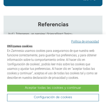
Referencias
(n.d.).
Triterpenes - an overview | ScienceDirect Topics
-
https://www.sciencedirect.com
Política de privacidad
Agra LC, Ferro JN, Barbosa FT, & Barreto E.
(2015 Oct).
Triterpenes with
Utilizamos cookies
healing activity: A systematic review - PubMed
-
En Zamnesia usamos cookies para asegurarnos de que nuestra web
https://pubmed.ncbi.nlm.nih.gov
funcione correctamente, para guardar tus preferencias, y para obtener
Lovegrove A, Edwards CH, De Noni I, Patel H, El SN, Grassby T, Zielke C, Ulmius
información sobre tu comportamiento online. Al hacer clic en
M, Nilsson L, Butterworth PJ, Ellis PR, & Shewry PR.
(01/22/2017).
Role of
'configuración de cookies', podrás leer más sobre las cookies que
polysaccharides in food, digestion, and health - PubMed
-
usamos y ajustar tus preferencias. Al hacer clic en "aceptar todas las
https://pubmed.ncbi.nlm.nih.gov
cookies y continuar", aceptas el uso de todas las cookies tal y como se
describe en nuestra declaración de privacidad y cookies.
Aceptar todas las cookies y continuar
Configuración de cookies