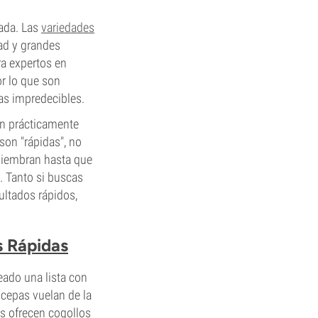
ada. Las
variedades
ad y grandes
ra expertos en
or lo que son
as impredecibles.
on prácticamente
on "rápidas", no
siembran hasta que
. Tanto si buscas
ltados rápidos,
s Rápidas
eado una lista con
 cepas vuelan de la
s ofrecen cogollos