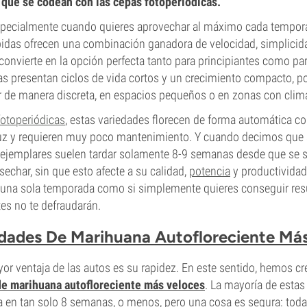
 que se codean con las cepas fotoperiódicas.
especialmente cuando quieres aprovechar al máximo cada tempor
idas ofrecen una combinación ganadora de velocidad, simplicid
 convierte en la opción perfecta tanto para principiantes como pa
tas presentan ciclos de vida cortos y un crecimiento compacto, p
ar de manera discreta, en espacios pequeños o en zonas con clim
fotoperiódicas
, estas variedades florecen de forma automática c
 luz y requieren muy poco mantenimiento. Y cuando decimos que s
ejemplares suelen tardar solamente 8-9 semanas desde que se 
sechar, sin que esto afecte a su calidad,
potencia
y productividad
 una sola temporada como si simplemente quieres conseguir resu
tes no te defraudarán.
edades De Marihuana Autofloreciente Má
or ventaja de las autos es su rapidez. En este sentido, hemos cr
de marihuana autofloreciente más veloces
. La mayoría de estas
a en tan solo 8 semanas, o menos, pero una cosa es segura: toda