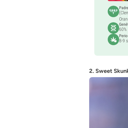
Padr
(Cle
Oran
Gené
60% 
Perio
8-9 
2. Sweet Skun