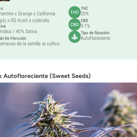
es
THC
mentine x Orange x California
20%
ge) x OG Kush x ruderalis
CBD
0-1%
tica
Indica /
40% Sativa
Tipo de floración
Autofloreciente
do De Floración
semanas de la semilla al cultivo
k Autofloreciente (Sweet Seeds)