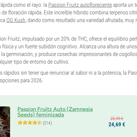
 rápida como el rayo: la
Passion Fruitz autofloreciente
aporta un t
de floración rápida. Este increíble híbrido combina terpenos cítr
ica
OG Kush
, dando como resultado una variedad afrutada, muy r
sion Fruitz, impulsado por un 20% de THC, ofrece el equilibrio per
n física y un fuerte subidón cognitivo. Alcanza una altura de un
la germinación, y produce cosechas impresionantes de cogollo
quier tipo de entorno de cultivo.
 rápidos sin tener que renunciar al sabor ni a la potencia, la Pas
 opciones para 2026.
Passion Fruitz Auto (Zamnesia
Seeds) feminizada
25,
99
€
(214)
24,
69
€