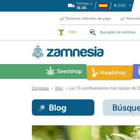
Entregar a
€
(EUR)
EE.UU.
Diversos métodos de pago
Atención
TRIBE
Buscador de semillas
Seedshop
Headshop
Zamnesia
Blog
Las 10 autoflorecientes más rápidas de 2
>
>
Blog
Búsque