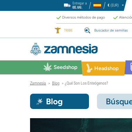
Entregar a
€
(EUR)
EE.UU.
Diversos métodos de pago
Atención
TRIBE
Buscador de semillas
Seedshop
Headshop
Zamnesia
Blog
¿Qué Son Los Enteógenos?
>
>
Blog
Búsque