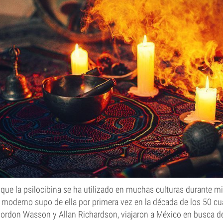
 que la psilocibina se ha utilizado en muchas culturas durante mi
moderno supo de ella por primera vez en la década de los 50 c
ordon Wasson y Allan Richardson, viajaron a México en busca 