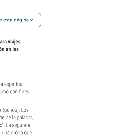
e esta página
ara viajes
ón en las
a espiritual
sumo con fines
ι (génos). Los
e de la palabra,
mo". La segunda
 a una droga que