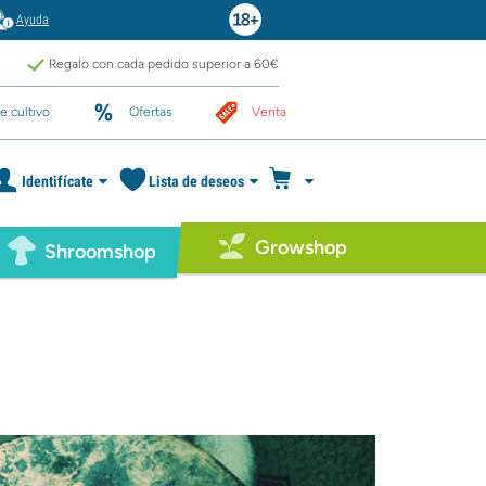
Ayuda
Regalo con cada pedido superior a 60€
e cultivo
Ofertas
Venta
Identifícate
Lista de deseos
Growshop
Shroomshop