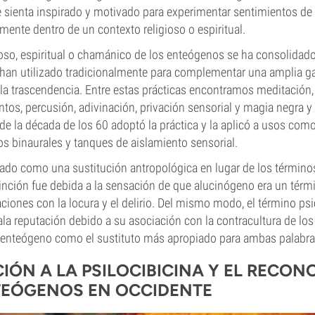
 sienta inspirado y motivado para experimentar sentimientos de 
lmente dentro de un contexto religioso o espiritual.
gioso, espiritual o chamánico de los enteógenos se ha consolidado
han utilizado tradicionalmente para complementar una amplia g
 la trascendencia. Entre estas prácticas encontramos meditación,
ntos, percusión, adivinación, privación sensorial y magia negra y 
e la década de los 60 adoptó la práctica y la aplicó a usos como 
os binaurales y tanques de aislamiento sensorial.
ñado como una sustitución antropológica en lugar de los término
tinción fue debida a la sensación de que alucinógeno era un tér
ciones con la locura y el delirio. Del mismo modo, el término ps
a reputación debido a su asociación con la contracultura de los
no enteógeno como el sustituto más apropiado para ambas palabra
IÓN A LA PSILOCIBICINA Y EL RECON
TEÓGENOS EN OCCIDENTE