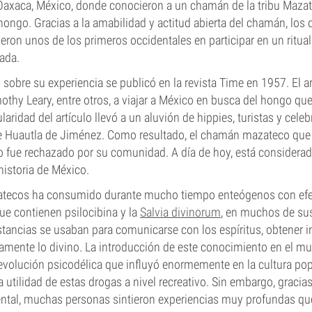
 Oaxaca, México, donde conocieron a un chamán de la tribu Maza
hongo. Gracias a la amabilidad y actitud abierta del chamán, los 
ron unos de los primeros occidentales en participar en un ritu
ada.
 sobre su experiencia se publicó en la revista Time en 1957. El ar
hy Leary, entre otros, a viajar a México en busca del hongo qu
laridad del artículo llevó a un aluvión de hippies, turistas y celebr
 Huautla de Jiménez. Como resultado, el chamán mazateco que
go fue rechazado por su comunidad. A día de hoy, está considera
historia de México.
zatecos ha consumido durante mucho tiempo enteógenos con efe
e contienen psilocibina y la
Salvia divinorum
, en muchos de sus
tancias se usaban para comunicarse con los espíritus, obtener i
amente lo divino. La introducción de este conocimiento en el m
volución psicodélica que influyó enormemente en la cultura po
a utilidad de estas drogas a nivel recreativo. Sin embargo, gracia
ntal, muchas personas sintieron experiencias muy profundas que