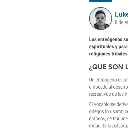
Luk
8 de e
Los enteógenos son
espirituales y para
religiones tribales
¿QUE SON 
Un enteógeno es un
enfocada al desarro
recreativos de las
El vocablo se deriv
griegos lo usaron c
éntheos, se traduce
mitad de la palabra,