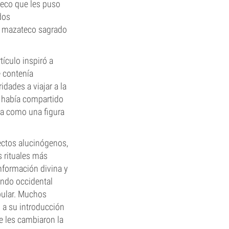
teco que les puso
dos
al mazateco sagrado
tículo inspiró a
e contenía
idades a viajar a la
 había compartido
da como una figura
ctos alucinógenos,
 rituales más
nformación divina y
undo occidental
pular. Muchos
s a su introducción
 les cambiaron la