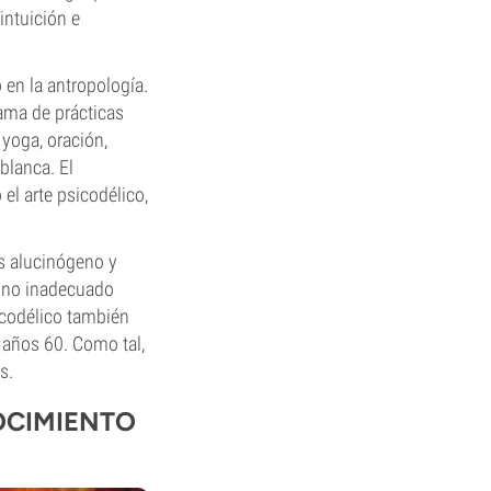
intuición e
 en la antropología.
ama de prácticas
 yoga, oración,
blanca. El
el arte psicodélico,
s alucinógeno y
mino inadecuado
icodélico también
 años 60. Como tal,
s.
OCIMIENTO