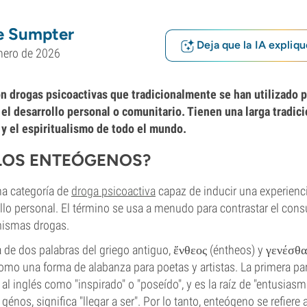
e Sumpter
Deja que la IA expliqu
nero de 2026
 drogas psicoactivas que tradicionalmente se han utilizado p
 el desarrollo personal o comunitario. Tienen una larga tradici
 y el espiritualismo de todo el mundo.
LOS ENTEÓGENOS?
a categoría de
droga psicoactiva
capaz de inducir una experienci
llo personal. El término se usa a menudo para contrastar el con
 mismas drogas.
a de dos palabras del griego antiguo, ἔνθεος (éntheos) y γενέσθα
omo una forma de alabanza para poetas y artistas. La primera part
 al inglés como "inspirado" o "poseído", y es la raíz de "entusias
 génos, significa "llegar a ser". Por lo tanto, enteógeno se refiere