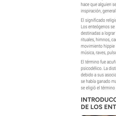
hace que alguien se
inspiración, genera
El significado reli
Los enteógenos se 
destinadas a lograr
rituales, himnos, ca
movimiento hippie d
música, raves, puls
El término fue acu
psicodélico. La dis
debido a sus asocia
se había ganado mal
se eligió el térmi
INTRODUCC
DE LOS EN