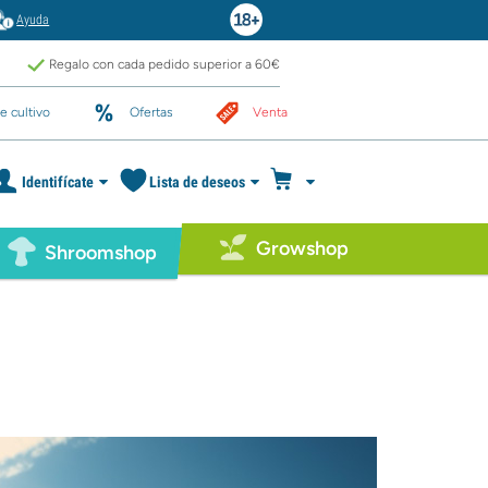
Ayuda
Regalo con cada pedido superior a 60€
e cultivo
Ofertas
Venta
Identifícate
Lista de deseos
Growshop
Shroomshop