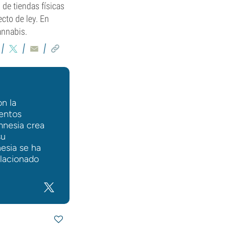
de tiendas físicas
cto de ley. En
annabis.
n la
entos
mnesia crea
su
esia se ha
elacionado