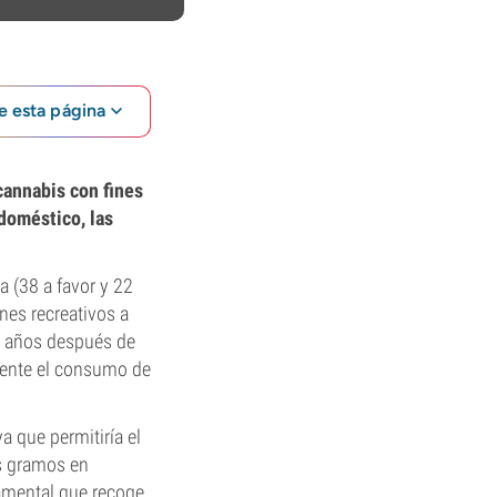
e esta página
cannabis con fines
 doméstico, las
 (38 a favor y 22
nes recreativos a
os años después de
lmente el consumo de
a que permitiría el
es gramos en
rnamental que recoge