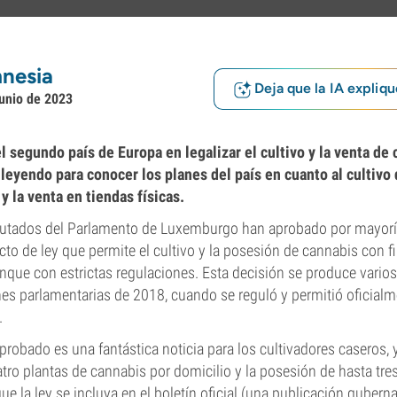
nesia
Deja que la IA expliqu
junio de 2023
 segundo país de Europa en legalizar el cultivo y la venta de 
 leyendo para conocer los planes del país en cuanto al cultivo
y la venta en tiendas físicas.
utados del Parlamento de Luxemburgo han aprobado por mayoría
cto de ley que permite el cultivo y la posesión de cannabis con fi
nque con estrictas regulaciones. Esta decisión se produce vari
nes parlamentarias de 2018, cuando se reguló y permitió oficia
.
probado es una fantástica noticia para los cultivadores caseros, y
atro plantas de cannabis por domicilio y la posesión de hasta tr
que la ley se incluya en el boletín oficial (una publicación gube