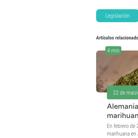
Legislación
Artículos relacionad
4 min
22 de marz
Alemania 
marihuan
En febrero de 
marihuana en 