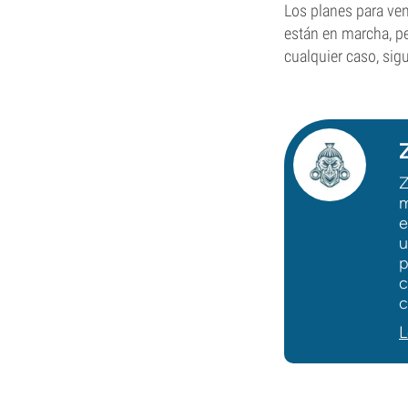
Los planes para ven
están en marcha, pe
cualquier caso, sig
Z
m
e
u
p
c
c
L