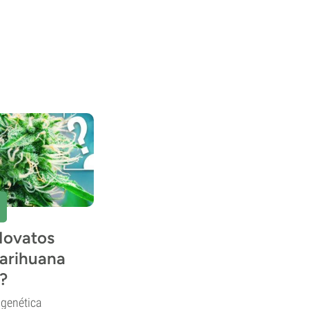
Novatos
arihuana
?
 genética