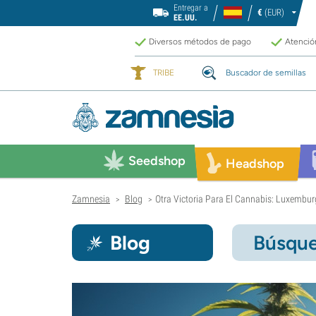
Entregar a
€
(EUR)
EE.UU.
Diversos métodos de pago
Atención
TRIBE
Buscador de semillas
Seedshop
Headshop
Zamnesia
Blog
Otra Victoria Para El Cannabis: Luxembu
>
>
Blog
Búsque