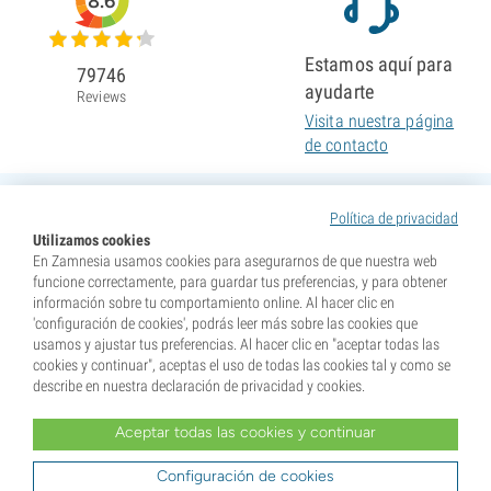
8.6
Estamos aquí para
79746
ayudarte
Reviews
Visita nuestra página
de contacto
Política de privacidad
Utilizamos cookies
En Zamnesia usamos cookies para asegurarnos de que nuestra web
funcione correctamente, para guardar tus preferencias, y para obtener
información sobre tu comportamiento online. Al hacer clic en
'configuración de cookies', podrás leer más sobre las cookies que
usamos y ajustar tus preferencias. Al hacer clic en "aceptar todas las
cookies y continuar", aceptas el uso de todas las cookies tal y como se
describe en nuestra declaración de privacidad y cookies.
Aceptar todas las cookies y continuar
* Nuestras semillas se venden como suvenires. La germinación de semillas es ilegal en muchos
países. Infórmate antes de efectuar tu compra. Al realizar tu pedido indicas que eres mayor de edad en
tu lugar de residencia y que conoces las normativas locales. También eximes de toda responsabilidad a
Configuración de cookies
Zamnesia si actúas al margen de ellas.