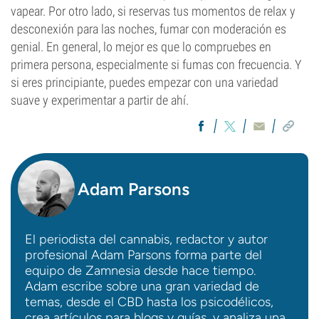
vapear. Por otro lado, si reservas tus momentos de relax y
desconexión para las noches, fumar con moderación es
genial. En general, lo mejor es que lo compruebes en
primera persona, especialmente si fumas con frecuencia. Y
si eres principiante, puedes empezar con una variedad
suave y experimentar a partir de ahí.
Adam Parsons
El periodista del cannabis, redactor y autor
profesional Adam Parsons forma parte del
equipo de Zamnesia desde hace tiempo.
Adam escribe sobre una gran variedad de
temas, desde el CBD hasta los psicodélicos,
crea artículos para blogs y guías, y analiza una