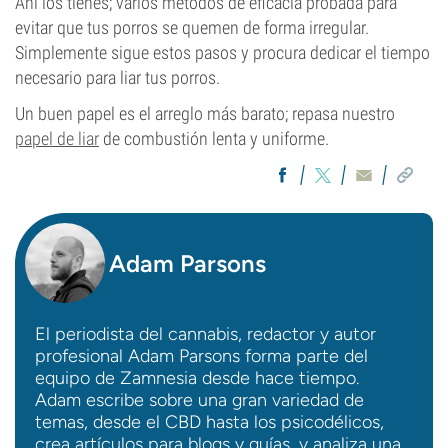
Ahí los tienes; varios métodos de eficacia probada para
evitar que tus porros se quemen de forma irregular.
Simplemente sigue estos pasos y procura dedicar el tiempo
necesario para liar tus porros.
Un buen papel es el arreglo más barato; repasa nuestro
papel de liar
de combustión lenta y uniforme.
Adam Parsons
El periodista del cannabis, redactor y autor
profesional Adam Parsons forma parte del
equipo de Zamnesia desde hace tiempo.
Adam escribe sobre una gran variedad de
temas, desde el CBD hasta los psicodélicos,
crea artículos para blogs y guías, y analiza una