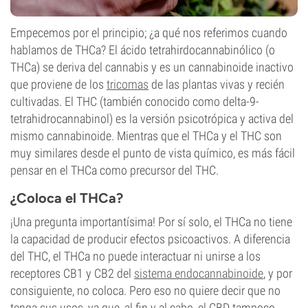
Empecemos por el principio; ¿a qué nos referimos cuando
hablamos de THCa? El ácido tetrahirdocannabinólico (o
THCa) se deriva del cannabis y es un cannabinoide inactivo
que proviene de los
tricomas
de las plantas vivas y recién
cultivadas. El THC (también conocido como delta-9-
tetrahidrocannabinol) es la versión psicotrópica y activa del
mismo cannabinoide. Mientras que el THCa y el THC son
muy similares desde el punto de vista químico, es más fácil
pensar en el THCa como precursor del THC.
¿Coloca el THCa?
¡Una pregunta importantísima! Por sí solo, el THCa no tiene
la capacidad de producir efectos psicoactivos. A diferencia
del THC, el THCa no puede interactuar ni unirse a los
receptores CB1 y CB2 del
sistema endocannabinoide
, y por
consiguiente, no coloca. Pero eso no quiere decir que no
tenga sus usos, ya que, al fin y al cabo, el CBD tampoco