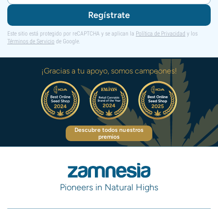
Regístrate
Este sitio está protegido por reCAPTCHA y se aplican la
Política de Privacidad
y los
Términos de Servicio
de Google.
¡Gracias a tu apoyo, somos campeones!
Descubre todos nuestros
premios
Pioneers in Natural Highs