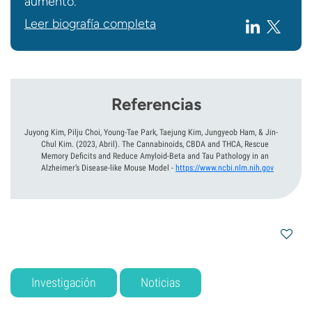
aumento.
Leer biografía completa
Referencias
Juyong Kim, Pilju Choi, Young-Tae Park, Taejung Kim, Jungyeob Ham, & Jin-
Chul Kim.
(2023, Abril).
The Cannabinoids, CBDA and THCA, Rescue
Memory Deficits and Reduce Amyloid-Beta and Tau Pathology in an
Alzheimer’s Disease-like Mouse Model
-
https://www.ncbi.nlm.nih.gov
Investigación
Noticias