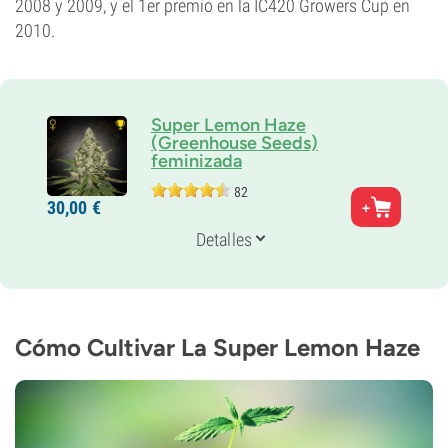
2008 y 2009, y el 1er premio en la IC420 Growers Cup en
2010.
Super Lemon Haze
(Greenhouse Seeds)
feminizada
82
Padres
30,
00
€
Lemon Skunk x Super Silver Haze
Genética
Detalles
30% Indica /
70% Sativa
Periodo De Floración
10-11 semanas
THC
26%
Cómo Cultivar La Super Lemon Haze
CBD
0-1%
Tipo de floración
Fotoperiódica