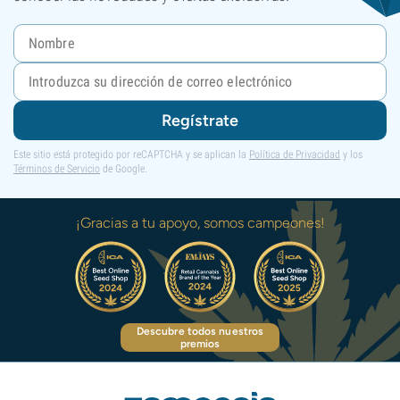
Regístrate
Este sitio está protegido por reCAPTCHA y se aplican la
Política de Privacidad
y los
Términos de Servicio
de Google.
¡Gracias a tu apoyo, somos campeones!
Descubre todos nuestros
premios