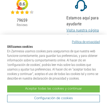
8.6
Estamos aquí para
79659
ayudarte
Reviews
Visita nuestra página
de contacto
Política de privacidad
Utilizamos cookies
En Zamnesia usamos cookies para asegurarnos de que nuestra web
funcione correctamente, para guardar tus preferencias, y para obtener
información sobre tu comportamiento online. Al hacer clic en
'configuración de cookies', podrás leer más sobre las cookies que
usamos y ajustar tus preferencias. Al hacer clic en "aceptar todas las
cookies y continuar", aceptas el uso de todas las cookies tal y como se
describe en nuestra declaración de privacidad y cookies.
Aceptar todas las cookies y continuar
Configuración de cookies
* Nuestras semillas se venden como suvenires. La germinación de semillas es ilegal en muchos
países. Infórmate antes de efectuar tu compra. Al realizar tu pedido indicas que eres mayor de edad en
tu lugar de residencia y que conoces las normativas locales. También eximes de toda responsabilidad a