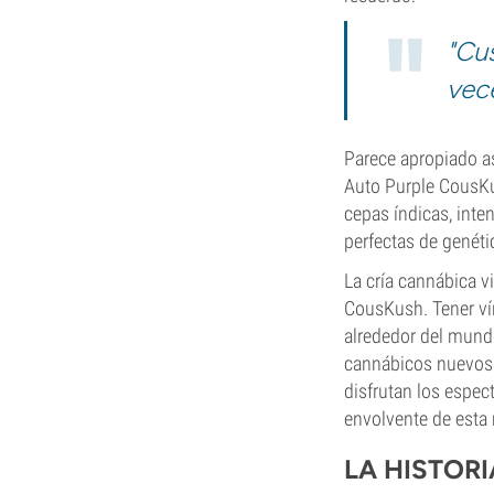
"Cu
vece
Parece apropiado as
Auto Purple CousKus
cepas índicas, inte
perfectas de genétic
La cría cannábica v
CousKush. Tener ví
alrededor del mundo
cannábicos nuevos y
disfrutan los espec
envolvente de esta 
LA HISTOR