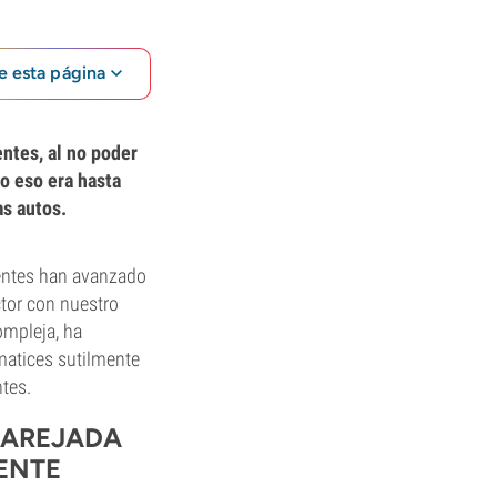
e esta página
ntes, al no poder
ro eso era hasta
as autos.
ientes han avanzado
ctor con nuestro
ompleja, ha
matices sutilmente
tes.
PAREJADA
ENTE