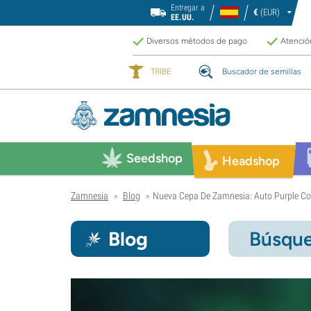
Entregar a
€
(EUR)
EE.UU.
Diversos métodos de pago
Atención
TRIBE
Buscador de semillas
Seedshop
Headshop
Zamnesia
Blog
Nueva Cepa De Zamnesia: Auto Purple C
>
>
Blog
Búsque