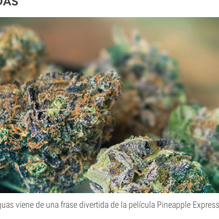
DAS
nguas viene de una frase divertida de la película Pineapple Expres