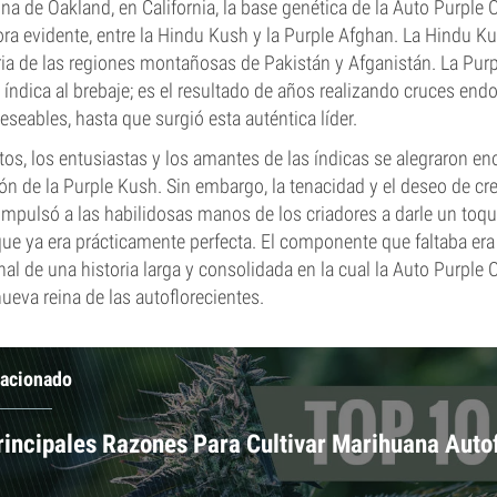
na de Oakland, en California, la base genética de la Auto Purple
ra evidente, entre la Hindu Kush y la Purple Afghan. La Hindu K
aria de las regiones montañosas de Pakistán y Afganistán. La Pur
índica al brebaje; es el resultado de años realizando cruces en
eseables, hasta que surgió esta auténtica líder.
tos, los entusiastas y los amantes de las índicas se alegraron 
n de la Purple Kush. Sin embargo, la tenacidad y el deseo de cr
 impulsó a las habilidosas manos de los criadores a darle un toqu
que ya era prácticamente perfecta. El componente que faltaba era
final de una historia larga y consolidada en la cual la Auto Purpl
eva reina de las autoflorecientes.
lacionado
rincipales Razones Para Cultivar Marihuana Auto