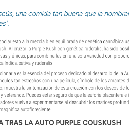
scús, una comida tan buena que la nombra
s".
ociar esto a la mezcla bien equilibrada de genética cannábica us
h. Al cruzar la Purple Kush con genética ruderalis, ha sido posib
nsas y únicas, para combinarlas en una sola variedad con propor
a índica, sativa y ruderalis.
isionaria es la esencia del proceso dedicado al desarrollo de la A
nculos tan estrechos con una película, símbolo de los amantes 
, muestra la sintonización de esta creación con los deseos de l
 veteranos. Puedes estar seguro de que la euforia placentera e 
tadores vuelve a experimentarse al descubrir los matices profun
magnífica autofloreciente.
IA TRAS LA AUTO PURPLE COUSKUSH