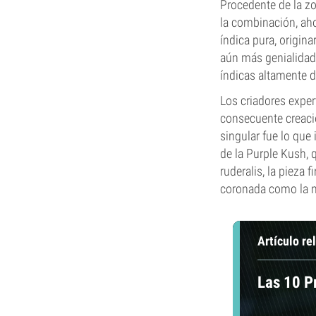
Procedente de la zo
la combinación, aho
índica pura, origin
aún más genialidad 
índicas altamente d
Los criadores exper
consecuente creació
singular fue lo que
de la Purple Kush, 
ruderalis, la pieza 
coronada como la nu
Artículo re
Las 10 P