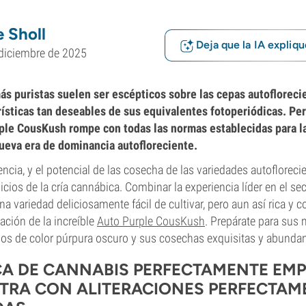
 Sholl
Deja que la IA expliqu
diciembre de 2025
ás puristas suelen ser escépticos sobre las cepas autoflorecie
erísticas tan deseables de sus equivalentes fotoperiódicas. Pe
ple CousKush rompe con todas las normas establecidas para l
ueva era de dominancia autofloreciente.
ncia, y el potencial de las cosecha de las variedades autoflorec
cios de la cría cannábica. Combinar la experiencia líder en el se
a variedad deliciosamente fácil de cultivar, pero aun así rica y c
ación de la increíble
Auto Purple CousKush
. Prepárate para sus 
nos de color púrpura oscuro y sus cosechas exquisitas y abundan
CA DE CANNABIS PERFECTAMENTE EM
TRA CON ALITERACIONES PERFECTAM