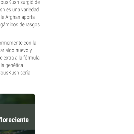
 CousKush surgió de
ush es una variedad
ple Afghan aporta
dogámicos de rasgos
enormemente con la
ear algo nuevo y
e extra a la fórmula
 la genética
e CousKush sería
floreciente