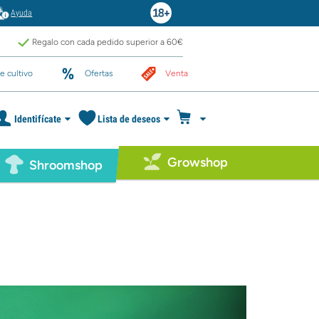
Ayuda
Regalo con cada pedido superior a 60€
e cultivo
Ofertas
Venta
Identifícate
Lista de deseos
Growshop
Shroomshop