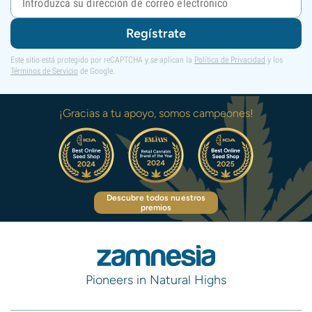
Regístrate
Este sitio está protegido por reCAPTCHA y se aplican la
Política de Privacidad
y los
Términos de Servicio
de Google.
¡Gracias a tu apoyo, somos campeones!
Descubre todos nuestros
premios
Pioneers in Natural Highs