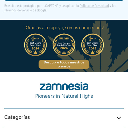
Este sitio está protegido por reCAPTCHA y se aplican la
Política de Privacidad
y los
Términos de Servicio
de Google.
¡Gracias a tu apoyo, somos campeones!
Descubre todos nuestros
premios
Pioneers in Natural Highs
Categorías