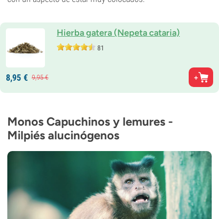
Hierba gatera (Nepeta cataria)
81
8,
95
€
9,
95
€
Monos Capuchinos y lemures -
Milpiés alucinógenos