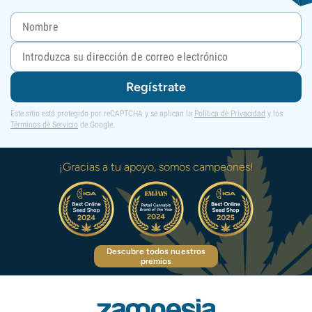
Regístrate
Este sitio está protegido por reCAPTCHA y se aplican la
Política de Privacidad
y los
Términos de Servicio
de Google.
¡Gracias a tu apoyo, somos campeones!
Descubre todos nuestros
premios