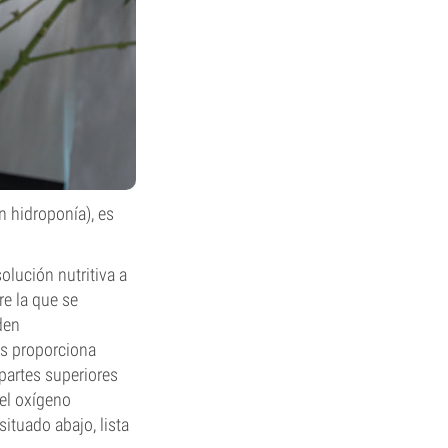
n hidroponía), es
lución nutritiva a
re la que se
den
es proporciona
 partes superiores
el oxígeno
situado abajo, lista