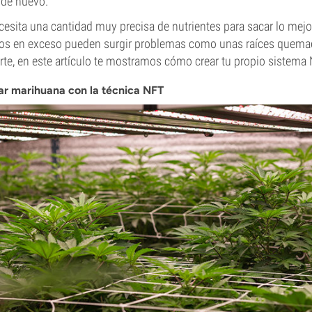
 de nuevo.
esita una cantidad muy precisa de nutrientes para sacar lo mejor
amos en exceso pueden surgir problemas como unas raíces quema
rte, en este artículo te mostramos cómo crear tu propio sistema
var marihuana con la técnica NFT