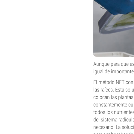
Aunque para que est
igual de importante
El método NFT cons
las raíces. Esta sol
colocan las planta
constantemente cubi
todos los nutriente
del sistema radicu
necesario. La soluci