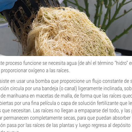
e proceso funcione se necesita agua (de ahí el término "hidro" e
 proporcionar oxígeno a las raíces.
iste en usar una bomba que proporcione un flujo constante de so
ución circula por una bandeja (o canal) ligeramente inclinada, sob
s de marihuana en macetas de malla, de forma que las raíces que
ertas por una fina película o capa de solución fertilizante que l
s que necesitan. Las raíces no llegan a empaparse del todo, y las
lar permanecen completamente secas, para que puedan absorber 
ón pasa por las raíces de las plantas y luego regresa al depósito 