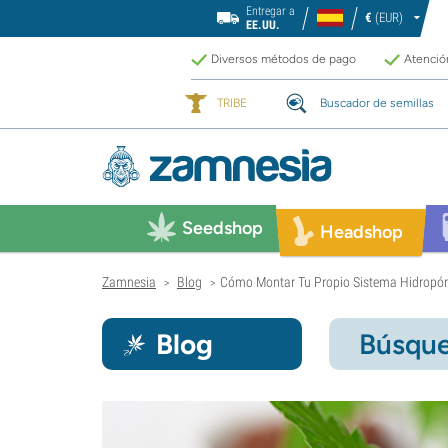
Entregar a
€
(EUR)
EE.UU.
Diversos métodos de pago
Atención
TRIBE
Buscador de semillas
Seedshop
Headshop
Zamnesia
Blog
Cómo Montar Tu Propio Sistema Hidropóni
>
>
Blog
Búsque