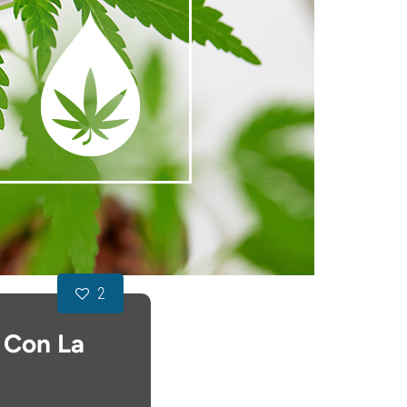
2
 Con La