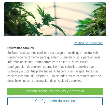
Política de privacidad
Utilizamos cookies
En Zamnesia usamos cookies para asegurarnos de que nuestra web
funcione correctamente, para guardar tus preferencias, y para obtener
R5
– Lo que se suele hacer es lo contrario: cultivar una
información sobre tu comportamiento online. Al hacer clic en
planta en el interior durante el invierno para trasladarla al
'configuración de cookies', podrás leer más sobre las cookies que
exterior en primavera, cuando ya ha crecido, y de esta
usamos y ajustar tus preferencias. Al hacer clic en "aceptar todas las
cookies y continuar", aceptas el uso de todas las cookies tal y como se
manera obtener una temprana cosecha, seguida, la mayoría
describe en nuestra declaración de privacidad y cookies.
de las veces, de una cosecha tardía en el otoño. La mayoría
de las plantas jóvenes cultivadas en nuestra región son foto
Aceptar todas las cookies y continuar
periódicas: su ciclo de floración depende de la calidad de la
Configuración de cookies
luz (en el otoño, debido a la posición del sol, la luz cambia
al extremo rojo del espectro) y del número de horas de ésta.