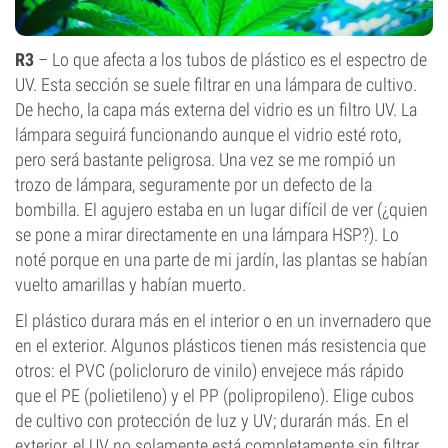
R3
– Lo que afecta a los tubos de plástico es el espectro de
UV. Esta sección se suele filtrar en una lámpara de cultivo.
De hecho, la capa más externa del vidrio es un filtro UV. La
lámpara seguirá funcionando aunque el vidrio esté roto,
pero será bastante peligrosa. Una vez se me rompió un
trozo de lámpara, seguramente por un defecto de la
bombilla. El agujero estaba en un lugar difícil de ver (¿quien
se pone a mirar directamente en una lámpara HSP?). Lo
noté porque en una parte de mi jardín, las plantas se habían
vuelto amarillas y habían muerto.
El plástico durara más en el interior o en un invernadero que
en el exterior. Algunos plásticos tienen más resistencia que
otros: el PVC (policloruro de vinilo) envejece más rápido
que el PE (polietileno) y el PP (polipropileno). Elige cubos
de cultivo con protección de luz y UV; durarán más. En el
exterior, el UV no solamente está completamente sin filtrar,