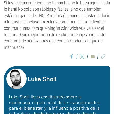
Si las recetas anteriores no te han hecho la boca agua, ¡nada
lo hará! No solo son rápidas y fáciles, sino que también
están cargadas de THC. Y mejor aún, puedes ajustar la dosis
a tu gusto; e incluso mezclar y combinar los ingredientes
con marihuana para que ningún sándwich vuelva a ser el
mismo. ¿Qué mejor forma de rendir homenaje a siglos de
consumo de sándwiches que con un moderno toque de
marihuana?
Luke Sholl
Luke Sholl lleva escribiendo sobre la
marihuana, el potencial de los cannabinoides
para el bienestar y la influencia positiva de la
naturaleza, desde hace más de una década.