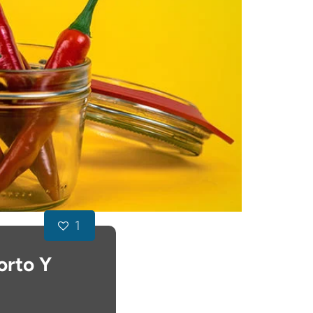
1
orto Y