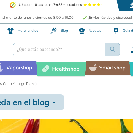
8.6 sobre 10 basado en 79687 valoraciones
 al cliente de lunes a viernes de 8:00 a 16:00
¡Envíos rápidos y discretos!
Merchandise
Blog
Recetas
Guía d
Vaporshop
Smartshop
Healthshop
A Corto Y Largo Plazo)
da en el blog