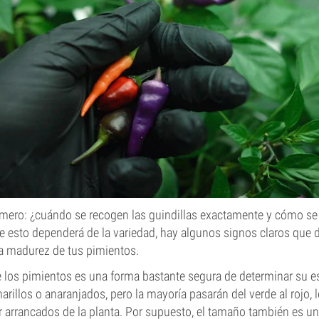
imero: ¿cuándo se recogen las guindillas exactamente y cómo se 
 esto dependerá de la variedad, hay algunos signos claros que 
la madurez de tus pimientos.
e los pimientos es una forma bastante segura de determinar su 
rillos o anaranjados, pero la mayoría pasarán del verde al rojo, 
er arrancados de la planta. Por supuesto, el tamaño también es un