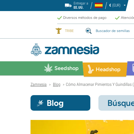
Entregar a
€
(EUR)
EE.UU.
Diversos métodos de pago
Atención
TRIBE
Buscador de semillas
Seedshop
Headshop
Zamnesia
Blog
Cómo Almacenar Pimientos Y Guindillas (
>
>
Blog
Búsque