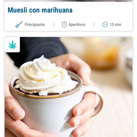
Muesli con marihuana
Principiante
|
Aperitivos
|
15 min