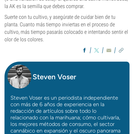
la AK es la semilla que debes comprar.
Suerte con tu cultivo, y asegúrate de cuidar bien de tu
planta. Cuanto más tiempo inviertas en el proceso de
cultivo, más tiempo pasarás colocado e intentando sentir el
olor de los colores.
Steven Voser
Steven Voser es un periodista independiente
con más de 6 años de experiencia en la
redacción de artículos sobre todo lo
relacionado con la marihuana; cómo cultivarla,
los mejores métodos de consumo, el sector
cannábico en expansión y el oscuro panorama