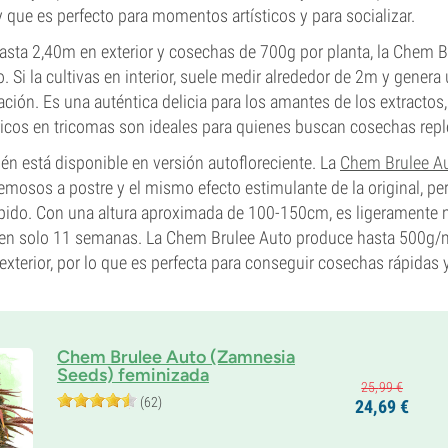
y que es perfecto para momentos artísticos y para socializar.
asta 2,40m en exterior y cosechas de 700g por planta, la Chem B
. Si la cultivas en interior, suele medir alrededor de 2m y gener
ción. Es una auténtica delicia para los amantes de los extractos
ricos en tricomas son ideales para quienes buscan cosechas rep
én está disponible en versión autofloreciente. La
Chem Brulee A
mosos a postre y el mismo efecto estimulante de la original, pe
ido. Con una altura aproximada de 100-150cm, es ligeramente 
r en solo 11 semanas. La Chem Brulee Auto produce hasta 500g/m²
exterior, por lo que es perfecta para conseguir cosechas rápidas 
Chem Brulee Auto (Zamnesia
Seeds) feminizada
25,
99
€
(62)
24,
69
€