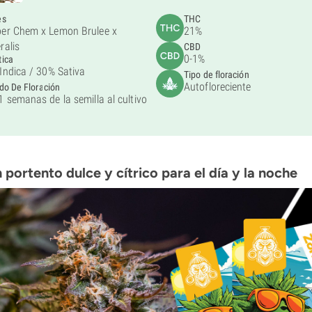
es
THC
er Chem x Lemon Brulee x
21%
ralis
CBD
0-1%
tica
Indica /
30% Sativa
Tipo de floración
Autofloreciente
do De Floración
1 semanas de la semilla al cultivo
 portento dulce y cítrico para el día y la noche