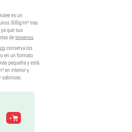
rulee es un
a unos 500g/m² tras
, ya que sus
letas de
terpenos
.
uto
conserva los
ro en un formato
más pequeña y está
 en interior y
y sabrosas.