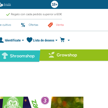
Ayuda
Regalo con cada pedido superior a 60€
e cultivo
Ofertas
Venta
Identifícate
Lista de deseos
Growshop
Shroomshop