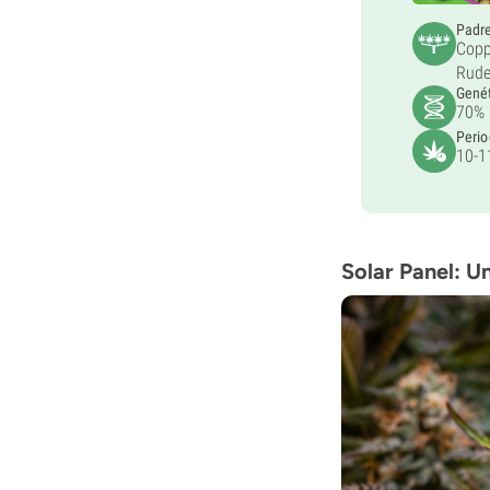
Padr
Copp
Rude
Gené
70% 
Perio
10-1
Solar Panel: Un