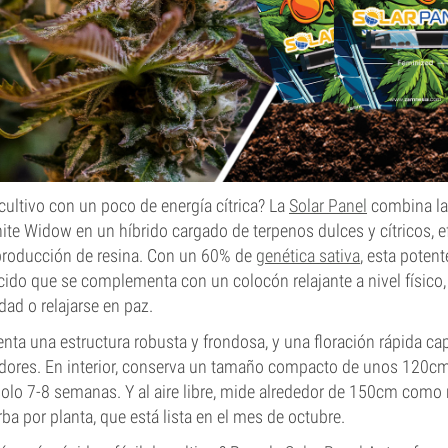
cultivo con un poco de energía cítrica? La
Solar Panel
combina la
ite Widow en un híbrido cargado de terpenos dulces y cítricos, e
producción de resina. Con un 60% de
genética sativa
, esta potent
cido que se complementa con un colocón relajante a nivel físico, 
idad o relajarse en paz.
enta una estructura robusta y frondosa, y una floración rápida ca
vadores. En interior, conserva un tamaño compacto de unos 120c
olo 7-8 semanas. Y al aire libre, mide alrededor de 150cm com
ba por planta, que está lista en el mes de octubre.