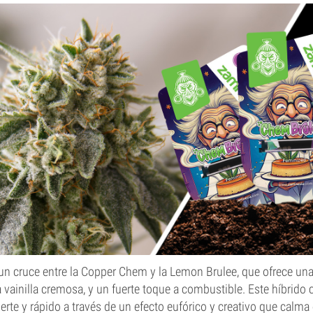
un cruce entre la Copper Chem y la Lemon Brulee, que ofrece una
 a vainilla cremosa, y un fuerte toque a combustible. Este híbrid
rte y rápido a través de un efecto eufórico y creativo que calma 