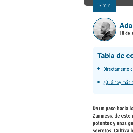
5 min
Ada
18 de 
Tabla de c
Directamente d
¿Qué hay más a
Da un paso hacia l
Zamnesia de este m
potentes y unas ge
secretos. Cultiva 