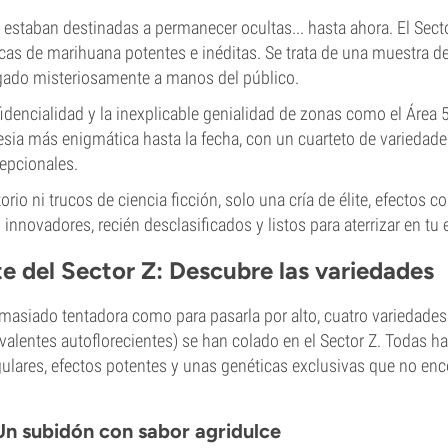
estaban destinadas a permanecer ocultas... hasta ahora. El Secto
cas de marihuana potentes e inéditas. Se trata de una muestra d
egado misteriosamente a manos del público.
fidencialidad y la inexplicable genialidad de zonas como el Área 5
ia más enigmática hasta la fecha, con un cuarteto de variedade
epcionales.
orio ni trucos de ciencia ficción, solo una cría de élite, efectos 
 innovadores, recién desclasificados y listos para aterrizar en tu 
e del Sector Z: Descubre las variedades
emasiado tentadora como para pasarla por alto, cuatro variedade
ivalentes autoflorecientes) se han colado en el Sector Z. Todas h
ulares, efectos potentes y unas genéticas exclusivas que no en
n subidón con sabor agridulce