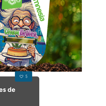
5
es de