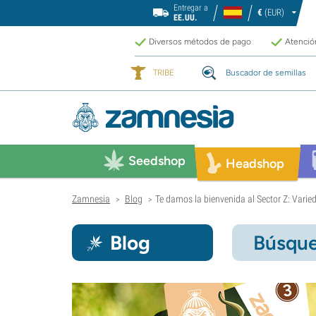
Entregar a
€
(EUR)
EE.UU.
Diversos métodos de pago
Atención
TRIBE
Buscador de semillas
Seedshop
Headshop
Zamnesia
Blog
Te damos la bienvenida al Sector Z: Vari
>
>
Blog
Búsque