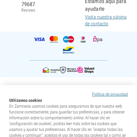
Estamos aquí para
79687
ayudarte
Reviews
Visita nuestra página
de contacto
Política de privacidad
Utilizamos cookies
En Zamnesia usamos cookies para asegurarnos de que nuestra web
* Nuestras semillas se venden como suvenires. La germinación de semillas es ilegal en muchos
países. Infórmate antes de efectuar tu compra. Al realizar tu pedido indicas que eres mayor de edad en
funcione correctamente, para guardar tus preferencias, y para obtener
tu lugar de residencia y que conoces las normativas locales. También eximes de toda responsabilidad a
información sobre tu comportamiento online. Al hacer clic en
Zamnesia si actúas al margen de ellas.
'configuración de cookies', podrás leer más sobre las cookies que
usamos y ajustar tus preferencias. Al hacer clic en "aceptar todas las
cookies y continuar", aceptas el uso de todas las cookies tal y como se