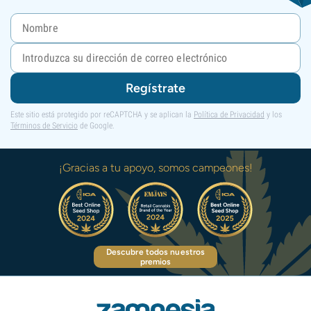
Regístrate
Este sitio está protegido por reCAPTCHA y se aplican la
Política de Privacidad
y los
Términos de Servicio
de Google.
¡Gracias a tu apoyo, somos campeones!
Descubre todos nuestros
premios