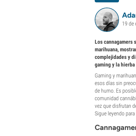
Ada
19 de 
Los cannagamers so
marihuana, mostran
complejidades y dis
gaming y la hierba
Gaming y marihuana
esos días sin preo
de humo. Es posible
comunidad cannábic
vez que disfrutan d
Sigue leyendo para
Cannagamer