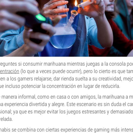
reguntes si consumir marihuana mientras juegas a la consola podr
entración
(lo que a veces puede ocurrir), pero lo cierto es que ta
n a los gamers relajarse, dar rienda suelta a su creatividad, mejo
ue incluso potenciar la concentración en lugar de reducirla.
 manera informal, como en casa o con amigos, la marihuana a 
na experiencia divertida y alegre. Este escenario es sin duda el c
ional; ya que es mejor evitar los juegos estresantes y demasiad
velada.
nabis se combina con ciertas experiencias de gaming más inten