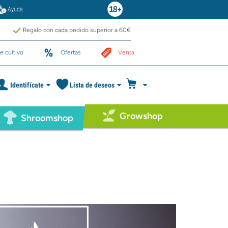
Ayuda
Regalo con cada pedido superior a 60€
e cultivo
Ofertas
Venta
Identifícate
Lista de deseos
Growshop
Shroomshop