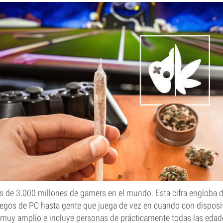
s de 3.000 millones de gamers en el mundo. Esta cifra engloba 
juegos de PC hasta gente que juega de vez en cuando con disposi
 muy amplio e incluye personas de prácticamente todas las edade