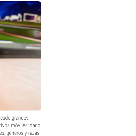
desde grandes
tivos móviles; dado
s, géneros y razas.