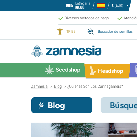
Entregar a
€
(EUR)
EE.UU.
Diversos métodos de pago
Atención
TRIBE
Buscador de semillas
Seedshop
Headshop
Zamnesia
Blog
¿Quiénes Son Los Cannagamers?
>
>
Blog
Búsque