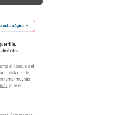
e esta página
uerrilla.
 de éxito.
 como el bosque o el
 posibilidades de
eden tomar muchas
 Duck
, ¡que ni