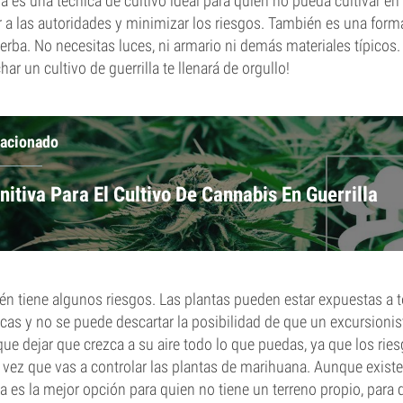
lla es una técnica de cultivo ideal para quien no pueda cultivar e
ar a las autoridades y minimizar los riesgos. También es una fo
ierba. No necesitas luces, ni armario ni demás materiales típicos.
r un cultivo de guerrilla te llenará de orgullo!
lacionado
nitiva Para El Cultivo De Cannabis En Guerrilla
n tiene algunos riesgos. Las plantas pueden estar expuestas a t
cas y no se puede descartar la posibilidad de que un excursionista
ue dejar que crezca a su aire todo lo que puedas, ya que los ries
 vez que vas a controlar las plantas de marihuana. Aunque exist
lla es la mejor opción para quien no tiene un terreno propio, para