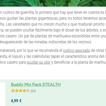
 cultivo de guerrilla, lo primero que hay que tener en cuenta es 
s nos gustan las plantas gigantescas, pero no todos tenemos acce
zaña. Las variedades que no crecen mucho y que maduran pronto 
rma; se pueden ocultar fácilmente bajo el dosel de los árboles, o 
erto casero. Un par de plantas de marihuana escondidas entre una
desaparecerán de las miradas indiscretas de los vecinos.
manecerá, por lo que se recomienda el
cultivo asociado
de otras 
nda, el lúpulo y las caléndulas tapan el característico aroma del
ltivo casero para
ocultar su olor
y beneficiar a la planta de marih
Buddy Mix Pack STEALTH
(63)
4,
99
€