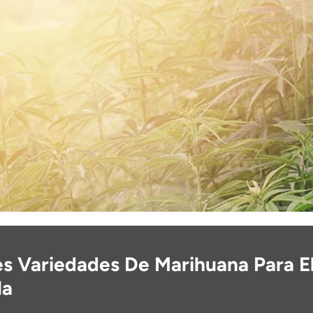
s Variedades De Marihuana Para El
la