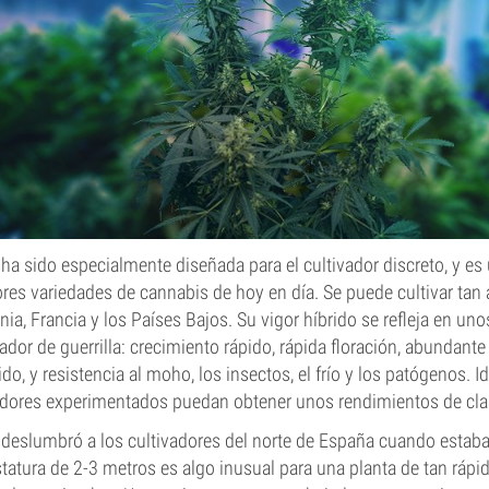
ha sido especialmente diseñada para el cultivador discreto, y es
res variedades de cannabis de hoy en día. Se puede cultivar tan 
ia, Francia y los Países Bajos. Su vigor híbrido se refleja en uno
vador de guerrilla: crecimiento rápido, rápida floración, abundant
do, y resistencia al moho, los insectos, el frío y los patógenos. I
vadores experimentados puedan obtener unos rendimientos de cla
o deslumbró a los cultivadores del norte de España cuando estab
statura de 2-3 metros es algo inusual para una planta de tan ráp