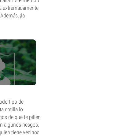
n casa. Este método
rma extremadamente
 Además, ¡la
odo tipo de
 cotilla lo
gos de que te pillen
en algunos riesgos,
 quien tiene vecinos