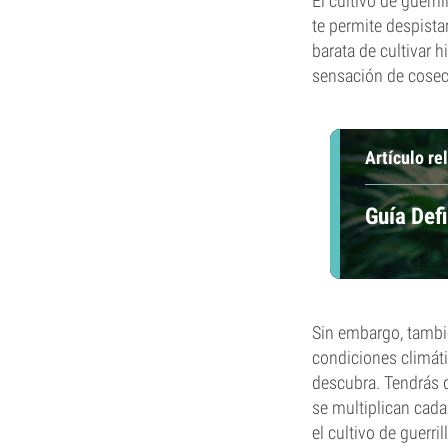
El cultivo de guerri
te permite despist
barata de cultivar h
sensación de cosecha
Artículo re
Guía Defi
Sin embargo, tambié
condiciones climáti
descubra. Tendrás q
se multiplican cada
el cultivo de guerri