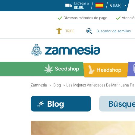
Entregar a
€
(EUR)
EE.UU.
Diversos métodos de pago
Atención
TRIBE
Buscador de semillas
Seedshop
Headshop
Zamnesia
Blog
Las Mejores Variedades De Marihuana Para
>
>
Blog
Búsque