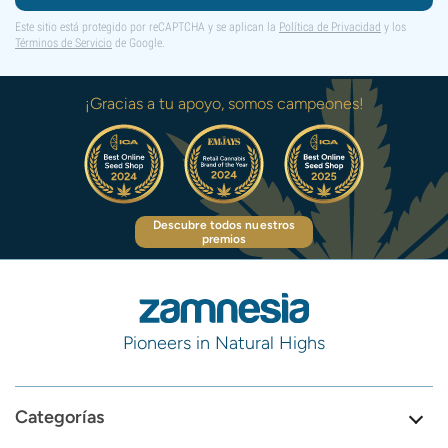
Este sitio está protegido por reCAPTCHA y se aplican la
Política de Privacidad
y los
Términos de Servicio
de Google.
¡Gracias a tu apoyo, somos campeones!
Descubre todos nuestros
premios
Pioneers in Natural Highs
Categorías