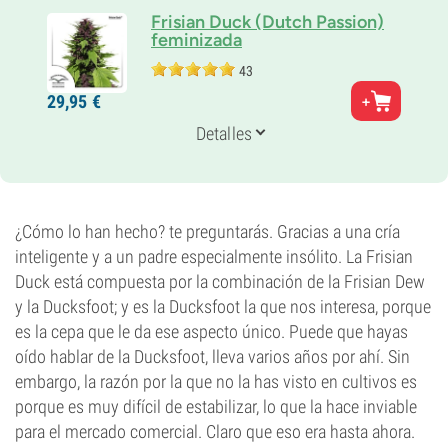
Frisian Duck (Dutch Passion)
feminizada
43
Padres
29,
95
€
Frisian Dew x DucksFoot
Genética
Detalles
Indica-dominante
Periodo De Floración
8-9 semanas
THC
7%
¿Cómo lo han hecho? te preguntarás. Gracias a una cría
CBD
inteligente y a un padre especialmente insólito. La Frisian
Desconocido
Duck está compuesta por la combinación de la Frisian Dew
Tipo de floración
y la Ducksfoot; y es la Ducksfoot la que nos interesa, porque
Fotoperiódica
es la cepa que le da ese aspecto único. Puede que hayas
oído hablar de la Ducksfoot, lleva varios años por ahí. Sin
embargo, la razón por la que no la has visto en cultivos es
porque es muy difícil de estabilizar, lo que la hace inviable
para el mercado comercial. Claro que eso era hasta ahora.