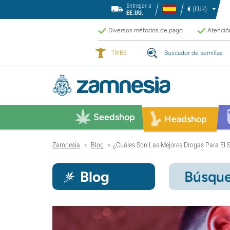
Entregar a
€
(EUR)
EE.UU.
Diversos métodos de pago
Atención
TRIBE
Buscador de semillas
Seedshop
Headshop
Zamnesia
Blog
¿Cuáles Son Las Mejores Drogas Para El 
>
>
Blog
Búsque