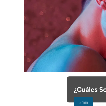
¿Cuáles So
5 min