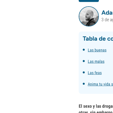
Ada
3 de a
Tabla de c
Las buenas
Las malas
Las feas
Anima tu vida 
El sexo y las drog
otras, sin embargo