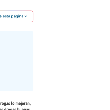
e esta página
rogas lo mejoran,
las drogas buenas,