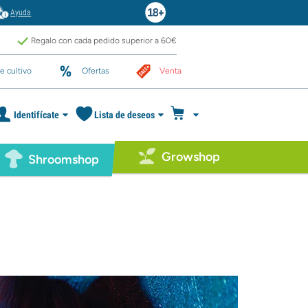
Ayuda
Regalo con cada pedido superior a 60€
e cultivo
Ofertas
Venta
Identifícate
Lista de deseos
Growshop
Shroomshop