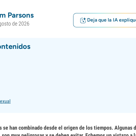
m Parsons
Deja que la IA expliqu
gosto de 2026
ontenidos
sexual
as se han combinado desde el origen de los tiempos. Algunas d
, son muy peligrosas y se deben evitar. Echemos un vistazo a 