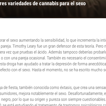
res variedades de cannabis para el sexo
rar el sexo aumentando la sensibilidad, lo que incrementa la in
 pareja. Timothy Leary fue un gran defensor de esta teoría. Pero 
mera vez que pruebas el ácido. Además tampoco deberías probarl
s o con una pareja ocasional. También es necesario el consentim
sta droga han ayudado a tratar la depresión de forma anecdótic
efecto con el sexo. Hasta el momento, no se ha escrito mucho s
ga de fiesta, también conocida como éxtasis, que crea una sensac
midores, mejora notablemente el sexo. Desafortunadamente, e
 negro, por lo que su origen y pureza son siempre cuestionables.
D, se está estudiando el tratamiento de trastornos psicológicos 