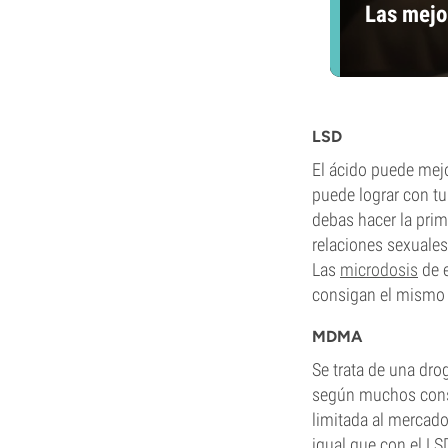
Las mejo
LSD
El ácido puede mejo
puede lograr con tu
debas hacer la pri
relaciones sexuale
Las
microdosis
de e
consigan el mismo 
MDMA
Se trata de una dro
según muchos consu
limitada al mercado
igual que con el LS