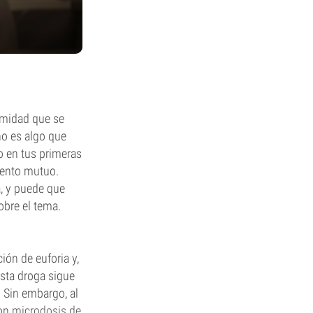
timidad que se
no es algo que
o en tus primeras
iento mutuo.
a, y puede que
obre el tema.
ión de euforia y,
sta droga sigue
 Sin embargo, al
con
microdosis de