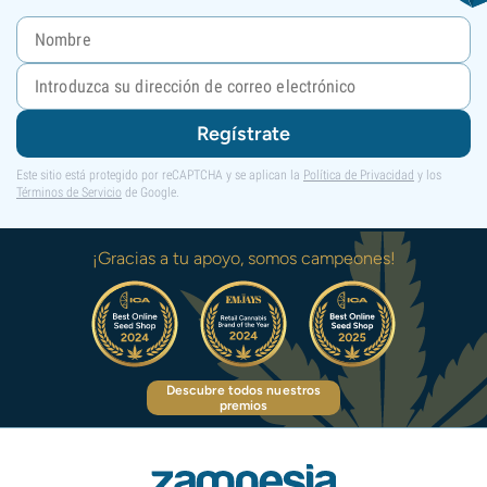
Regístrate
Este sitio está protegido por reCAPTCHA y se aplican la
Política de Privacidad
y los
Términos de Servicio
de Google.
¡Gracias a tu apoyo, somos campeones!
Descubre todos nuestros
premios