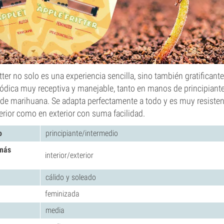
itter no solo es una experiencia sencilla, sino también gratificant
iódica muy receptiva y manejable, tanto en manos de principian
 de marihuana. Se adapta perfectamente a todo y es muy resisten
terior como en exterior con suma facilidad.
o
principiante/intermedio
 más
interior/exterior
cálido y soleado
feminizada
media