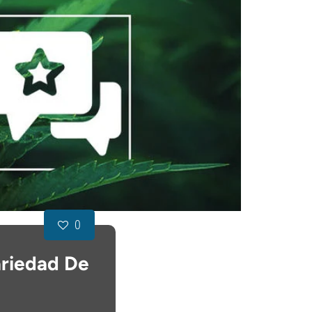
0
ariedad De