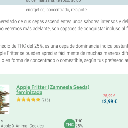
dulce, manzana, terroso, ácido
energético, concentrado, relajante
 heredado de sus cepas ascendientes unos sabores intensos y del
mo veremos más adelante, son capaces de conquistar incluso al
medio de
THC
del 25%, es una cepa de dominancia índica bastant
ple Fritter se pueden apreciar fácilmente de muchas maneras dife
o en forma de concentrado o comestible, según tus preferencia
Apple Fritter (Zamnesia Seeds)
feminizada
25,
99
€
(215)
12,
99
€
es
THC
 Apple X Animal Cookies
25%