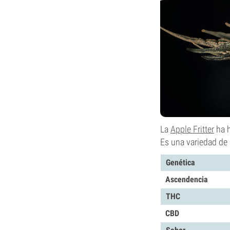
La
Apple Fritter
ha h
Es una variedad de 
Genética
Ascendencia
THC
CBD