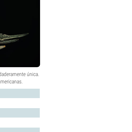
rdaderamente única.
americanas.