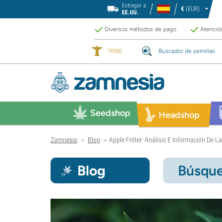
Entregar a
€
(EUR)
EE.UU.
Diversos métodos de pago
Atención
TRIBE
Buscador de semillas
Seedshop
Headshop
Zamnesia
Blog
Apple Fritter: Análisis E Información De 
>
>
Blog
Búsque