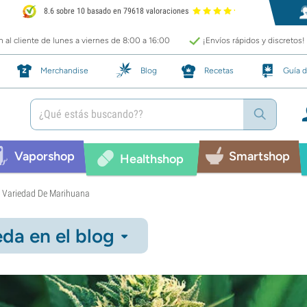
8.6 sobre 10 basado en 79618 valoraciones
 al cliente de lunes a viernes de 8:00 a 16:00
¡Envíos rápidos y discretos!
Merchandise
Blog
Recetas
Guía d
Vaporshop
Smartshop
Healthshop
La Variedad De Marihuana
da en el blog