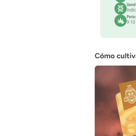
Gené
Indi
Perio
9-10
Cómo cultiva