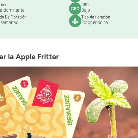
tica
CBD
ca-dominante
Bajo
do De Floración
Tipo de floración
 semanas
Fotoperiódica
r la Apple Fritter