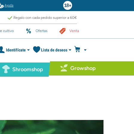
Ayuda
Regalo con cada pedido superior a 60€
e cultivo
Ofertas
Venta
Identifícate
Lista de deseos
Growshop
Shroomshop