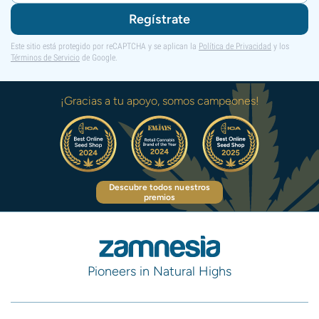
Regístrate
Este sitio está protegido por reCAPTCHA y se aplican la
Política de Privacidad
y los
Términos de Servicio
de Google.
¡Gracias a tu apoyo, somos campeones!
Descubre todos nuestros
premios
Pioneers in Natural Highs