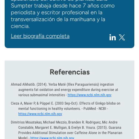
Sumpter trabaja desde hace 7 años como
periodista y escritor profesional en la
transversalización de la marihuana y la
ciencia.
Leer biografía completa
Referencias
Ahmad Alkhatib.
(2014).
Yerba Maté (Illex Paraguariensis) ingestion
augments fat oxidation and energy expenditure during exercise at
various submaximal intensities
-
https://www.ncbi.nlm.nih.gov
Cieza A, Maier P, & Pöppel E.
(2003 Sep-Oct).
Effects of Ginkgo biloba on
mental functioning in healthy volunteers. - PubMed - NCBI
-
https://www.ncbi.nlm.nih.gov
Dimitrios Moustakas, Michael Mezzio, Branden R. Rodriguez, Mic Andre
Constable, Margaret E. Mulligan, & Evelyn B. Voura.
(2015).
Guarana
Provides Additional Stimulation over Caffeine Alone in the Planarian
Model
-
https://www.ncbi.nlm.nih.gov