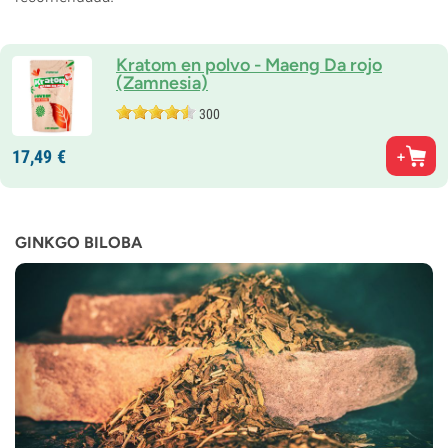
Kratom en polvo - Maeng Da rojo
(Zamnesia)
300
17,
49
€
GINKGO BILOBA