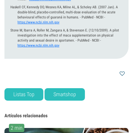
Haskell CF, Kennedy DO, Wesnes KA, Milne AL, & Scholey AB.
(2007 Jan).
A
double-blind, placebo-controlled, multi-dose evaluation of the acute
behavioural effects of guaraná in humans. - PubMed - NCBI
-
https://www.ncbi.nlm.nih.gov
Stone M, Ibarra A, Roller M, Zangara A, & Stevenson E.
(12/10/2009).
A pilot
investigation into the effect of maca supplementation on physical
activity and sexual desire in sportsmen. - PubMed - NCBI
-
https://www.ncbi.nlm.nih.gov
Listas Top
Smartshop
Artículos relacionados
2 min