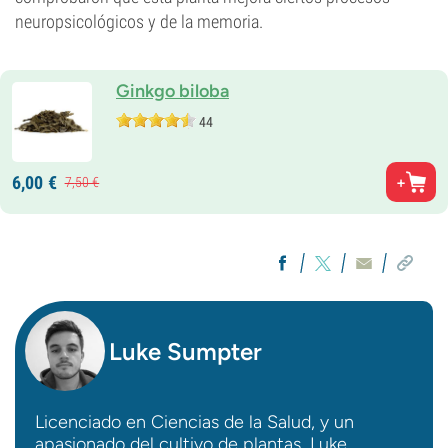
neuropsicológicos y de la memoria.
Ginkgo biloba
44
6,
00
€
7,
50
€
Luke Sumpter
Licenciado en Ciencias de la Salud, y un
apasionado del cultivo de plantas, Luke