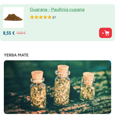
Guarana - Paullinia cupana
87
8,
55
€
9,
00
€
YERBA MATE