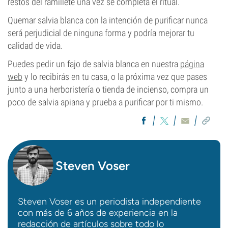
restos del ramillete una vez se completa el ritual.
Quemar salvia blanca con la intención de purificar nunca
será perjudicial de ninguna forma y podría mejorar tu
calidad de vida.
Puedes pedir un fajo de salvia blanca en nuestra
página
web
y lo recibirás en tu casa, o la próxima vez que pases
junto a una herboristería o tienda de incienso, compra un
poco de salvia apiana y prueba a purificar por ti mismo.
Steven Voser
Steven Voser es un periodista independiente
con más de 6 años de experiencia en la
redacción de artículos sobre todo lo