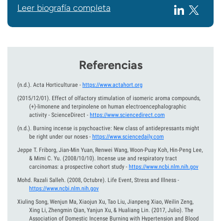
Leer biografía completa
Referencias
(n.d.).
Acta Horticulturae
-
https://www.actahort.org
(2015/12/01).
Effect of olfactory stimulation of isomeric aroma compounds,
(+)-limonene and terpinolene on human electroencephalographic
activity - ScienceDirect
-
https://www.sciencedirect.com
(n.d.).
Burning incense is psychoactive: New class of antidepressants might
be right under our noses
-
https://www.sciencedaily.com
Jeppe T. Friborg, Jian-Min Yuan, Renwei Wang, Woon-Puay Koh, Hin-Peng Lee,
& Mimi C. Yu.
(2008/10/10).
Incense use and respiratory tract
carcinomas: a prospective cohort study
-
https://www.ncbi.nlm.nih.gov
Mohd. Razali Salleh.
(2008, Octubre).
Life Event, Stress and Illness
-
https://www.ncbi.nlm.nih.gov
Xiuling Song, Wenjun Ma, Xiaojun Xu, Tao Liu, Jianpeng Xiao, Weilin Zeng,
Xing Li, Zhengmin Qian, Yanjun Xu, & Hualiang Lin.
(2017, Julio).
The
Association of Domestic Incense Burning with Hypertension and Blood