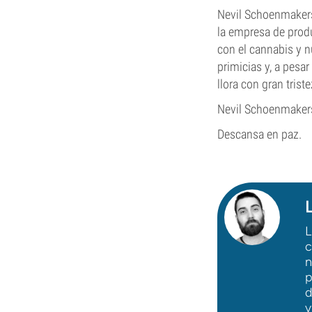
Nevil Schoenmakers
la empresa de prod
con el cannabis y n
primicias y, a pes
llora con gran tris
Nevil Schoenmakers
Descansa en paz.
L
c
n
p
d
y