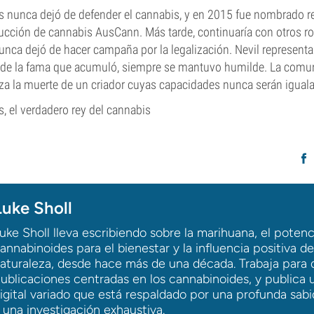
 nunca dejó de defender el cannabis, y en 2015 fue nombrado re
ucción de cannabis AusCann. Más tarde, continuaría con otros ro
unca dejó de hacer campaña por la legalización. Nevil representa
ar de la fama que acumuló, siempre se mantuvo humilde. La com
teza la muerte de un criador cuyas capacidades nunca serán igual
, el verdadero rey del cannabis
Luke Sholl
uke Sholl lleva escribiendo sobre la marihuana, el potenc
annabinoides para el bienestar y la influencia positiva de
aturaleza, desde hace más de una década. Trabaja para 
ublicaciones centradas en los cannabinoides, y publica
igital variado que está respaldado por una profunda sabi
 una investigación exhaustiva.