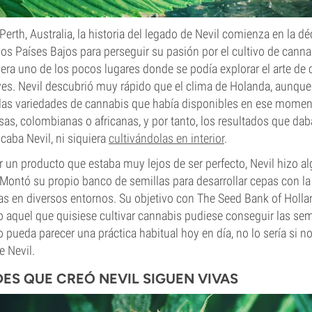
erth, Australia, la historia del legado de Nevil comienza en la dé
s Países Bajos para perseguir su pasión por el cultivo de canna
a uno de los pocos lugares donde se podía explorar el arte de c
es. Nevil descubrió muy rápido que el clima de Holanda, aunque 
 las variedades de cannabis que había disponibles en ese momen
sas, colombianas o africanas, y por tanto, los resultados que dab
caba Nevil, ni siquiera
cultivándolas en interior
.
r un producto que estaba muy lejos de ser perfecto, Nevil hizo a
Montó su propio banco de semillas para desarrollar cepas con la
las en diversos entornos. Su objetivo con The Seed Bank of Hollan
 aquel que quisiese cultivar cannabis pudiese conseguir las semi
 pueda parecer una práctica habitual hoy en día, no lo sería si no
 Nevil.
DES QUE CREÓ NEVIL SIGUEN VIVAS