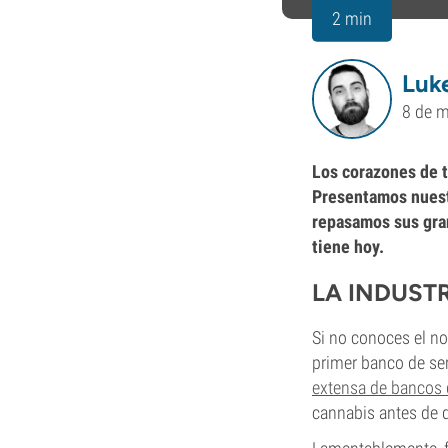
2 min
Luke
8 de 
Los corazones de 
Presentamos nuestr
repasamos sus grand
tiene hoy.
LA INDUST
Si no conoces el n
primer banco de sem
extensa de bancos 
cannabis antes de q