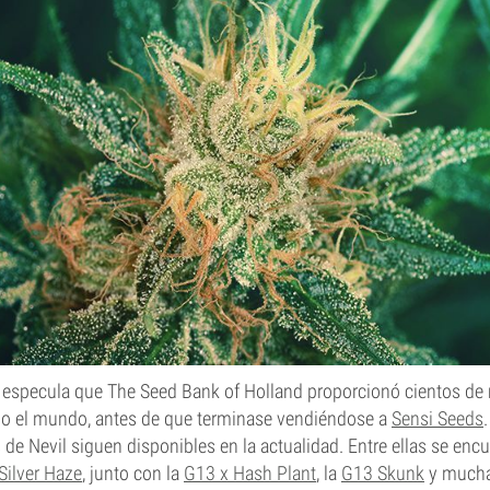
 especula que The Seed Bank of Holland proporcionó cientos de 
odo el mundo, antes de que terminase vendiéndose a
Sensi Seeds
de Nevil siguen disponibles en la actualidad. Entre ellas se encu
Silver Haze
, junto con la
G13 x Hash Plant
, la
G13 Skunk
y mucha