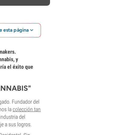
e esta página
makers.
nnabis, y
ría el éxito que
ANNABIS"
gado. Fundador del
mos la
colección tan
ndustria del
e a sus logros.