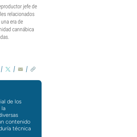
productor jefe de
les relacionados
 una era de
unidad cannábica
adas.
ial de los
 la
diversas
 un contenido
duría técnica