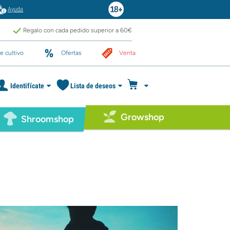
Ayuda
Regalo con cada pedido superior a 60€
e cultivo
Ofertas
Venta
Identifícate
Lista de deseos
Growshop
Shroomshop