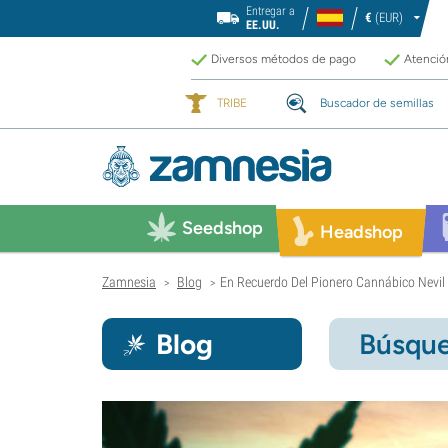
Entregar a
€
(EUR)
EE.UU.
Diversos métodos de pago
Atención
TRIBE
Buscador de semillas
Seedshop
Headshop
Zamnesia
Blog
En Recuerdo Del Pionero Cannábico Nevi
>
>
Blog
Búsque