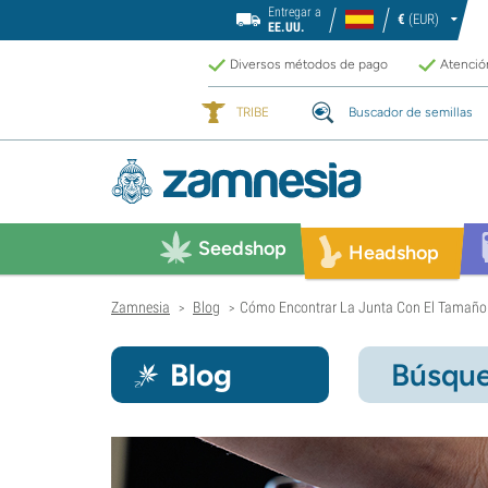
Entregar a
€
(EUR)
EE.UU.
Diversos métodos de pago
Atención
TRIBE
Buscador de semillas
Seedshop
Headshop
Zamnesia
Blog
Cómo Encontrar La Junta Con El Tamaño
>
>
Blog
Búsque