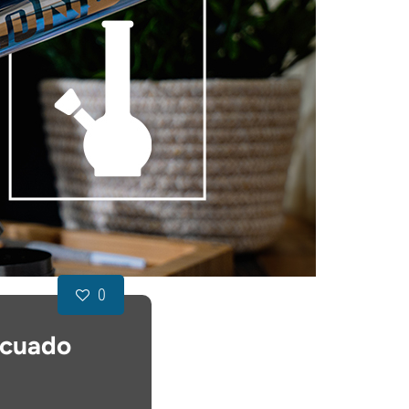
0
ecuado