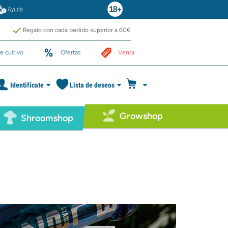
Ayuda
Regalo con cada pedido superior a 60€
e cultivo
Ofertas
Venta
Identifícate
Lista de deseos
Growshop
Shroomshop