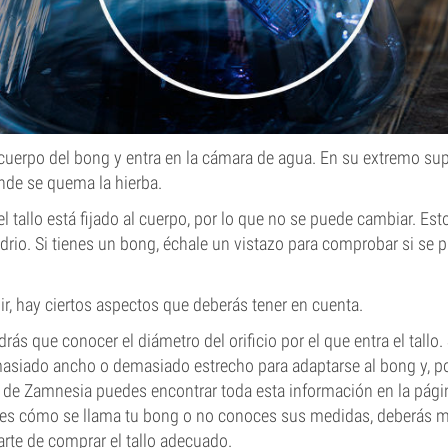
el cuerpo del bong y entra en la cámara de agua. En su extremo sup
nde se quema la hierba.
l tallo está fijado al cuerpo, por lo que no se puede cambiar. Est
drio. Si tienes un bong, échale un vistazo para comprobar si se p
uir, hay ciertos aspectos que deberás tener en cuenta.
drás que conocer el diámetro del orificio por el que entra el tallo. 
masiado ancho o demasiado estrecho para adaptarse al bong y, por
da de Zamnesia puedes encontrar toda esta información en la pági
bes cómo se llama tu bong o no conoces sus medidas, deberás me
rarte de comprar el tallo adecuado.