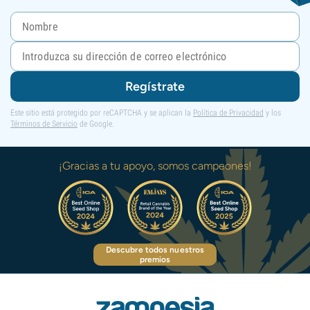
Regístrate
Este sitio está protegido por reCAPTCHA y se aplican la
Política de Privacidad
y los
Términos de Servicio
de Google.
¡Gracias a tu apoyo, somos campeones!
Descubre todos nuestros
premios