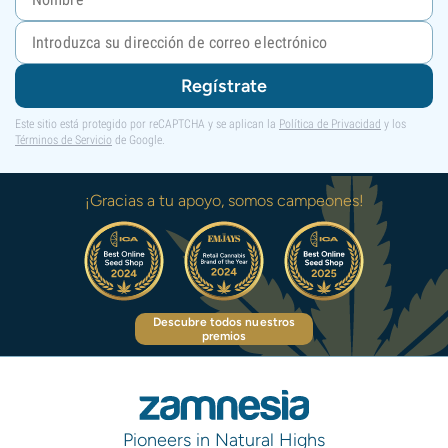
Regístrate
Este sitio está protegido por reCAPTCHA y se aplican la
Política de Privacidad
y los
Términos de Servicio
de Google.
¡Gracias a tu apoyo, somos campeones!
Descubre todos nuestros
premios
Pioneers in Natural Highs