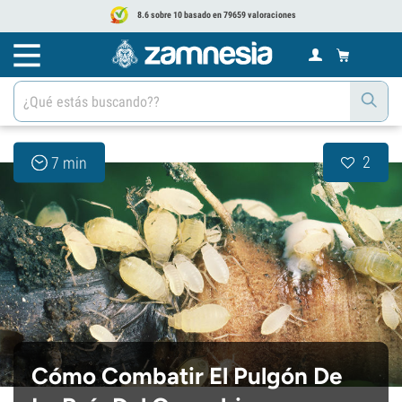
8.6 sobre 10 basado en 79659 valoraciones
2
7 min
Cómo Combatir El Pulgón De