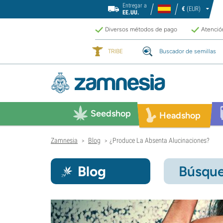
Entregar a
€
(EUR)
EE.UU.
Diversos métodos de pago
Atención
TRIBE
Buscador de semillas
Seedshop
Headshop
Zamnesia
Blog
¿Produce La Absenta Alucinaciones?
>
>
Blog
Búsque