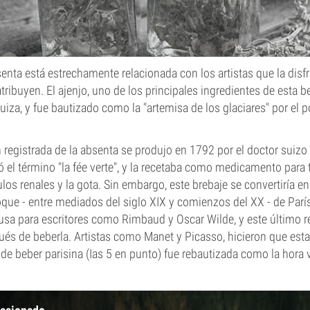
bsenta está estrechamente relacionada con los artistas que la disf
atribuyen. El ajenjo, uno de los principales ingredientes de esta be
uiza, y fue bautizado como la "artemisa de los glaciares" por el po
registrada de la absenta se produjo en 1792 por el doctor suizo P
 el término "la fée verte", y la recetaba como medicamento para 
culos renales y la gota. Sin embargo, este brebaje se convertiría 
oque - entre mediados del siglo XIX y comienzos del XX - de Parí
sa para escritores como Rimbaud y Oscar Wilde, y este último r
és de beberla. Artistas como Manet y Picasso, hicieron que esta
de beber parisina (Ias 5 en punto) fue rebautizada como la hora 