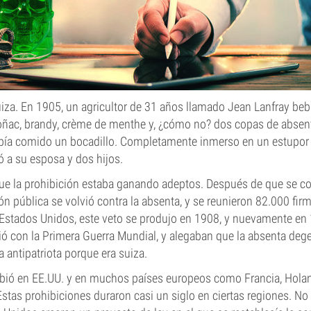
za. En 1905, un agricultor de 31 años llamado Jean Lanfray beb
coñac, brandy, crème de menthe y, ¿cómo no? dos copas de absen
abía comido un bocadillo. Completamente inmerso en un estupor 
ó a su esposa y dos hijos.
que la prohibición estaba ganando adeptos. Después de que se c
ión pública se volvió contra la absenta, y se reunieron 82.000 fir
 Estados Unidos, este veto se produjo en 1908, y nuevamente en 
ió con la Primera Guerra Mundial, y alegaban que la absenta dege
antipatriota porque era suiza.
bió en EE.UU. y en muchos países europeos como Francia, Holand
Estas prohibiciones duraron casi un siglo en ciertas regiones. No