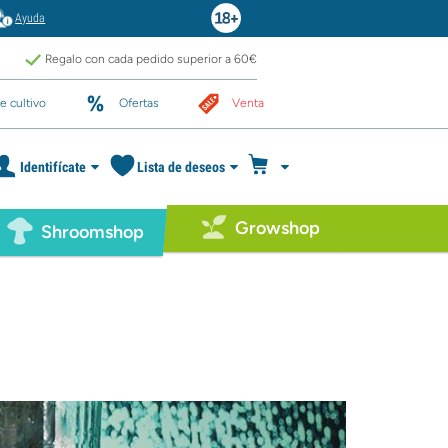
Ayuda
Regalo con cada pedido superior a 60€
e cultivo
Ofertas
Venta
Identifícate
Lista de deseos
Growshop
Shroomshop