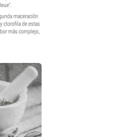
leue".
egunda maceración
 clorofila de estas
sabor más complejo,