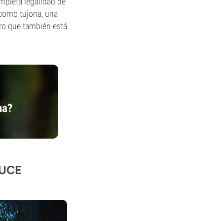
mpleta legalidad de
 como tujona, una
ero que también está
na?
DUCE