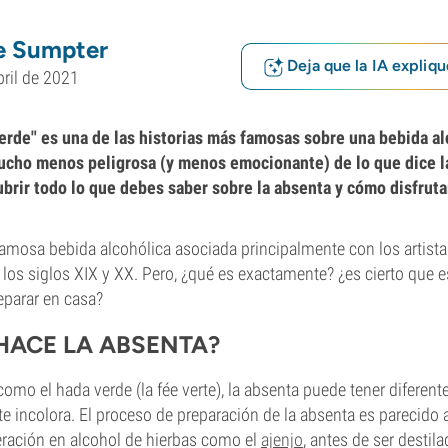
e Sumpter
Deja que la IA expliqu
bril de 2021
verde" es una de las historias más famosas sobre una bebida al
ucho menos peligrosa (y menos emocionante) de lo que dice la
brir todo lo que debes saber sobre la absenta y cómo disfruta
amosa bebida alcohólica asociada principalmente con los artist
os siglos XIX y XX. Pero, ¿qué es exactamente? ¿es cierto que es
parar en casa?
HACE LA ABSENTA?
mo el hada verde (la fée verte), la absenta puede tener diferent
 incolora. El proceso de preparación de la absenta es parecido al
eración en alcohol de hierbas como el
ajenjo
, antes de ser destila