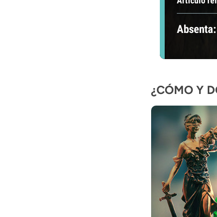
Artículo re
Absenta:
¿CÓMO Y D