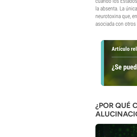
cuando los Estados 
la absenta. La únic
neurotoxina que, en
asociada con otros
Artículo re
¿Se pued
¿POR QUÉ 
ALUCINACI