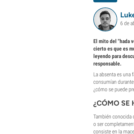
Luk
6 de a
El mito del "hada 
cierto es que es m
leyendo para descu
responsable.
La absenta es una f
consumían durante l
¿cómo se puede pre
¿CÓMO SE 
También conocida co
o ser completamente
consiste en la mac