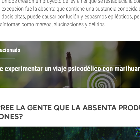
Unidos crearon un proyecto de ley en el que se restablecía la co
a excepción fue la absenta que contiene una sustancia conocida
 dosis altas, puede causar confusión y espasmos epilépticos, p
 síntomas como mareos, alucinaciones y delirios.
lacionado
e experimentar un viaje psicodélico con marihua
CREE LA GENTE QUE LA ABSENTA PRO
ONES?