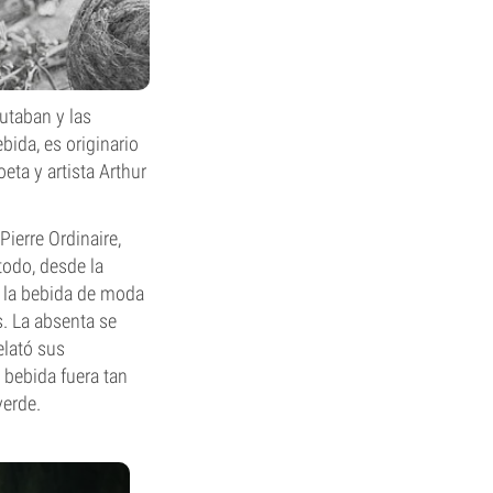
rutaban y las
bida, es originario
eta y artista Arthur
ierre Ordinaire,
todo, desde la
en la bebida de moda
s. La absenta se
elató sus
 bebida fuera tan
verde.