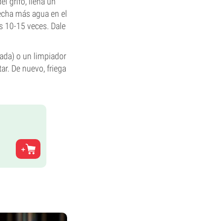
l grifo, llena un
y echa más agua en el
nas 10-15 veces. Dale
ada) o un limpiador
ar. De nuevo, friega