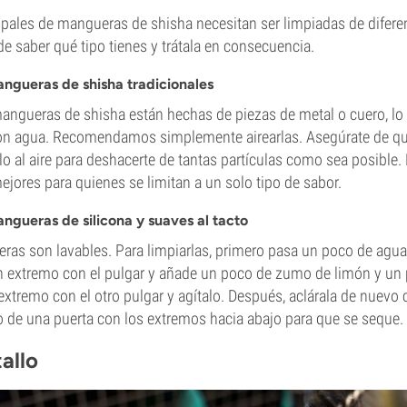
ipales de mangueras de shisha necesitan ser limpiadas de difer
de saber qué tipo tienes y trátala en consecuencia.
angueras de shisha tradicionales
angueras de shisha están hechas de piezas de metal o cuero, lo 
con agua. Recomendamos simplemente airearlas. Asegúrate de 
lo al aire para deshacerte de tantas partículas como sea posible
ejores para quienes se limitan a un solo tipo de sabor.
ngueras de silicona y suaves al tacto
ras son lavables. Para limpiarlas, primero pasa un poco de agua 
n extremo con el pulgar y añade un poco de zumo de limón y un
 extremo con el otro pulgar y agítalo. Después, aclárala de nuevo 
o de una puerta con los extremos hacia abajo para que se seque.
tallo