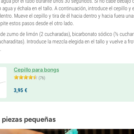
r agua por el tubo durante unos 30 segundos. Si no cabe debajo de
 agua y échala en el tallo. A continuación, introduce el cepillo 
 dentro. Mueve el cepillo y tira de él hacia dentro y hacia fuera u
 repite estos pasos desde el otro lado.
ade zumo de limón (2 cucharadas), bicarbonato sódico (½ cuchar
haraditas). Introduce la mezcla elegida en el tallo y vuelve a frot
.
Cepillo para bongs
(76)
3,
95
€
s piezas pequeñas