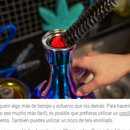
querir algo más de tiempo y esfuerzo que los demás. Para hacerl
jo sea mucho más fácil), es posible que prefieras utilizar un
cepil
ento. También puedes utilizar un trozo de tela enrollado.