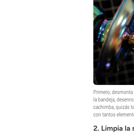
Primero, desmonta to
la bandeja, desenros
cachimba, quizás ta
con tantos elemento
2. Limpia l