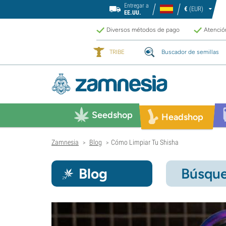
Entregar a
€
(EUR)
EE.UU.
Diversos métodos de pago
Atención
TRIBE
Buscador de semillas
Seedshop
Headshop
Zamnesia
Blog
Cómo Limpiar Tu Shisha
>
>
Blog
Búsque