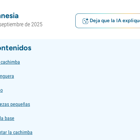
nesia
Deja que la IA expliqu
septiembre de 2025
ontenidos
 cachimba
anguera
lo
piezas pequeñas
la base
ntar la cachimba