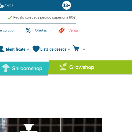
Ayuda
Regalo con cada pedido superior a 60€
e cultivo
Ofertas
Venta
Identifícate
Lista de deseos
Growshop
Shroomshop