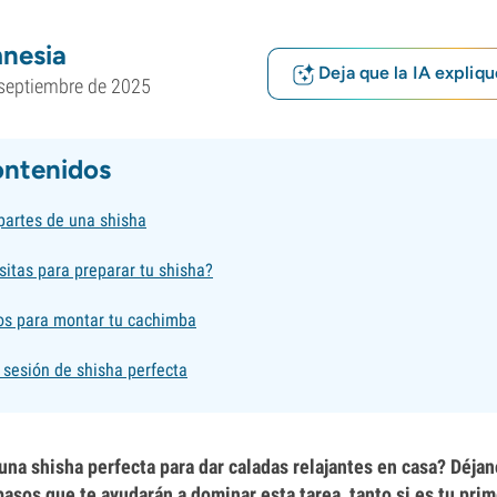
nesia
Deja que la IA expliqu
septiembre de 2025
ontenidos
partes de una shisha
itas para preparar tu shisha?
sos para montar tu cachimba
 sesión de shisha perfecta
una shisha perfecta para dar caladas relajantes en casa? Déjan
pasos que te ayudarán a dominar esta tarea, tanto si es tu pri