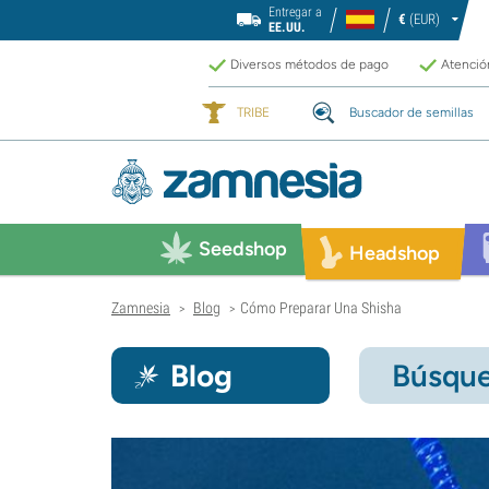
Entregar a
€
(EUR)
EE.UU.
Diversos métodos de pago
Atención
TRIBE
Buscador de semillas
Seedshop
Headshop
Zamnesia
Blog
Cómo Preparar Una Shisha
>
>
Blog
Búsque