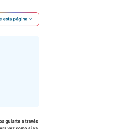
e esta página
os guiarte a través
mera vez como si ya