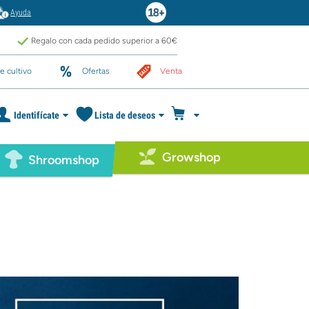
Ayuda
Regalo con cada pedido superior a 60€
e cultivo
Ofertas
Venta
Identifícate
Lista de deseos
Growshop
Shroomshop