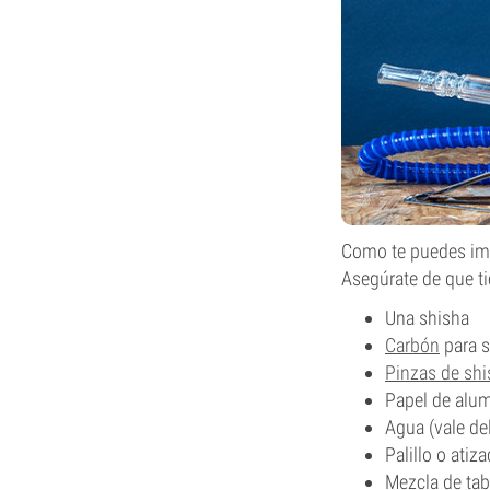
Como te puedes imag
Asegúrate de que ti
Una shisha
Carbón
para s
Pinzas de shi
Papel de alum
Agua (vale del
Palillo o atiz
Mezcla de tab