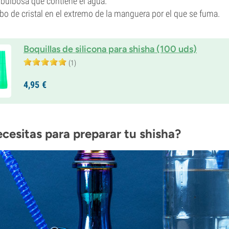
e bulbosa que contiene el agua.
ubo de cristal en el extremo de la manguera por el que se fuma.
Boquillas de silicona para shisha (100 uds)
(1)
4,
95
€
cesitas para preparar tu shisha?